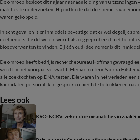
De omroep besloot dit najaar naar aanleiding van uitzendingen
matches te onderzoeken. Hij onthulde dat deelnemers van Spoor
waren gekoppeld.
In acht gevallen is er inmiddels bevestigd dat er wel degelijk sp
deelnemers die dit willen, wordt alsnog geprobeerd met behul
bloedverwanten te vinden. Bij één oud-deelnemer is dit inmidd
De omroep heeft bedrijfsrecherchebureau Hoffman gevraagd een 
wordt in het voorjaar verwacht. Mediadirecteur Sandra Hilste
alle zoektochten op DNA testen. Die waren in het verleden een st
kandidaten persoonlijk in gesprek en biedt de betrokkenen nazor
Lees ook
KRO-NCRV: zeker drie mismatches in zaak Sp
Bolt in eerste Spoorloos-aflevering na fixerfia