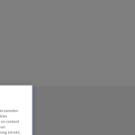
 verzamelen
okies
 en content
van
ing intrekt,