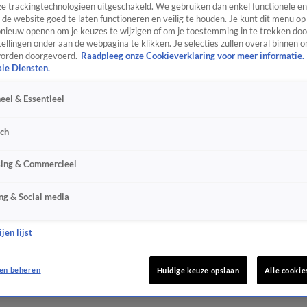
e trackingtechnologieën uitgeschakeld. We gebruiken dan enkel functionele en
de website goed te laten functioneren en veilig te houden. Je kunt dit menu op
ieuw openen om je keuzes te wijzigen of om je toestemming in te trekken door
ellingen onder aan de webpagina te klikken. Je selecties zullen overal binnen o
orden doorgevoerd.
Raadpleeg onze Cookieverklaring voor meer informatie.
ale Diensten.
eel & Essentieel
sch
sing & Commercieel
ng & Social media
jen lijst
en beheren
Huidige keuze opslaan
Alle cookie