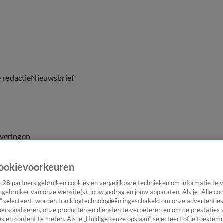
e redactie
Nieuwsbrief
everingen
ookievoorkeuren
e
28
partners gebruiken cookies en vergelijkbare technieken om informatie te
s gebruiker van onze website(s), jouw gedrag en jouw apparaten. Als je „Alle co
” selecteert, worden trackingtechnologieën ingeschakeld om onze advertenties
personaliseren, onze producten en diensten te verbeteren en om de prestaties 
s en content te meten. Als je „Huidige keuze opslaan” selecteert of je toestemm