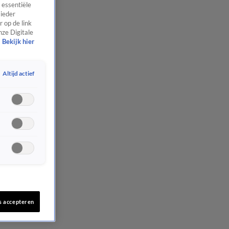
 essentiële
 ieder
 op de link
nze Digitale
Bekijk hier
Altijd actief
s accepteren