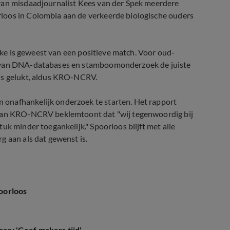
 van misdaadjournalist Kees van der Spek meerdere
loos in Colombia aan de verkeerde biologische ouders
rake is geweest van een positieve match. Voor oud-
p van DNA-databases en stamboomonderzoek de juiste
els gelukt, aldus KRO-NCRV.
onafhankelijk onderzoek te starten. Het rapport
r van KRO-NCRV beklemtoont dat "wij tegenwoordig bij
uk minder toegankelijk." Spoorloos blijft met alle
g aan als dat gewenst is.
oorloos
sco: 'Geef makers tijd'