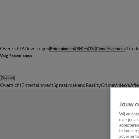
Overzicht
Afleveringen
Tip d
Entertainment
BN'ers
TV
Crime
Algemeen
Volg Shownieuws
Zoeken
Overzicht
Entertainment
Spraakmakend
Reality
Crime
Video's
Afl
Jouw c
Wij en onz
over jou al
accepteren
te kunnen 
advertentie