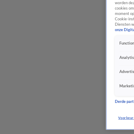
worden dez
cookies om 
moment opn
Cookie-inst
Diensten w
onze Digit
Function
Analyti
Adverti
Marketi
Derde parti
Voorkeur