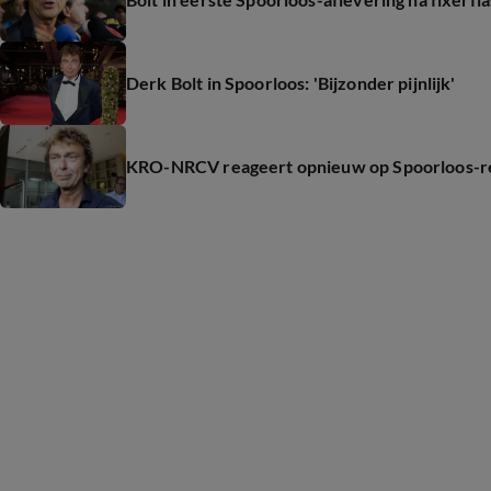
Derk Bolt in Spoorloos: 'Bijzonder pijnlijk'
KRO-NRCV reageert opnieuw op Spoorloos-r