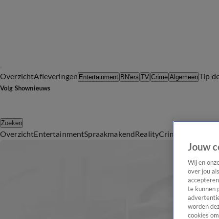
Overzicht
Afleveringen
Tip d
Entertainment
BN'ers
TV
Crime
Algemeen
Volg Shownieuws
Zoeken
Overzicht
Entertainment
Spraakmakend
Reality
Crime
Video's
Afl
Jouw c
Wij en onz
over jou al
accepteren
te kunnen 
advertentie
worden dez
cookies om 