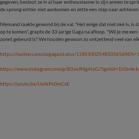
gegeven, besloot ze in al haar enthousiasme in zijn armen te spr
de sprong echter niet aankomen en zette een stap naar achtere
Niemand raakte gewond bij de val. "Het enige dat niet oké is, i
op te komen", grapte de 33-jarige Gaga na afloop. "Wil je me een
zonet gebeurd is? We houden gewoon zo ontzettend veel van elk
https://twitter.com/sizgaga/status/1185100254833565696?s=
https://www.instagram.com/p/B3vx9HjpNsG/?igshid=150n4e
https://youtu.be/Ux4rPs0mCsE