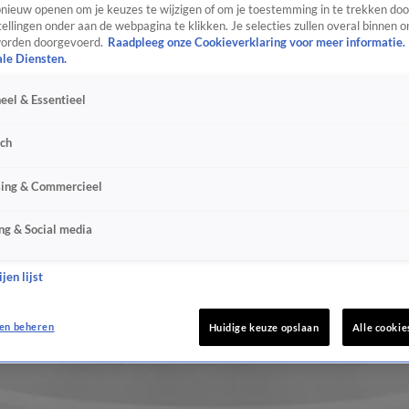
ieuw openen om je keuzes te wijzigen of om je toestemming in te trekken door
ellingen onder aan de webpagina te klikken. Je selecties zullen overal binnen o
orden doorgevoerd.
Raadpleeg onze Cookieverklaring voor meer informatie.
ale Diensten.
eel & Essentieel
sch
sing & Commercieel
ng & Social media
jen lijst
en beheren
Huidige keuze opslaan
Alle cookie