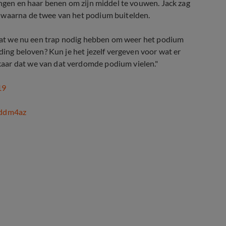
ingen en haar benen om zijn middel te vouwen. Jack zag
n waarna de twee van het podium buitelden.
s dat we nu een trap nodig hebben om weer het podium
 ding beloven? Kun je het jezelf vergeven voor wat er
aar dat we van dat verdomde podium vielen."
19
1ddm4az