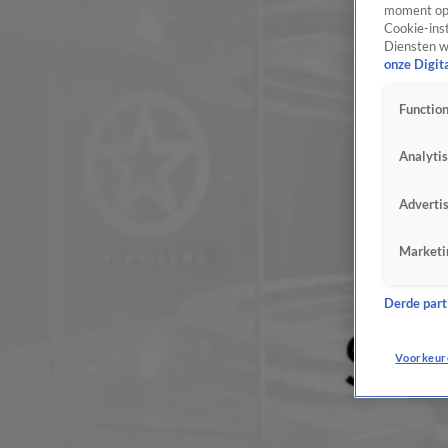
moment opn
Cookie-inst
Diensten w
onze Digit
Function
Analyti
Adverti
Marketi
Derde parti
Voorkeur