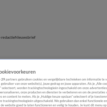
e redactie
Nieuwsbrief
everingen
ookievoorkeuren
e
29
partners gebruiken cookies en vergelijkbare technieken om informatie te
s gebruiker van onze website(s), jouw gedrag en jouw apparaten. Als je „Alle co
” selecteert, worden trackingtechnologieën ingeschakeld om onze advertenties
personaliseren, onze producten en diensten te verbeteren en om de prestaties 
s en content te meten. Als je „Huidige keuze opslaan” selecteert of je toestemm
e trackingtechnologieën uitgeschakeld. We gebruiken dan enkel functionele en
de website goed te laten functioneren en veilig te houden. Je kunt dit menu op