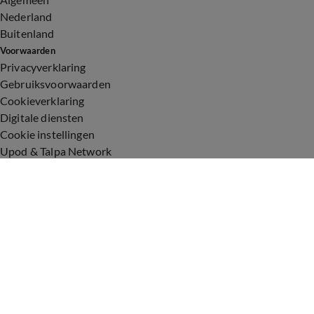
Nederland
Buitenland
Voorwaarden
Privacyverklaring
Gebruiksvoorwaarden
Cookieverklaring
Digitale diensten
Cookie instellingen
Upod & Talpa Network
Adverteren
Vacatures
Publieksservice
Toegankelijkheid
Over ons
Neem contact op
+31 (0)6 - 549 628 21
show@talpanetwork.com
Tip de redactie