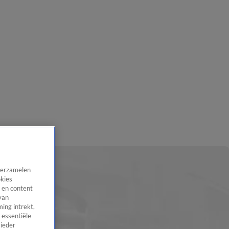
 verzamelen
okies
 en content
van
ing intrekt,
 essentiële
 ieder