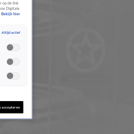
 op de link
nze Digitale
Bekijk hier
Altijd actief
s accepteren