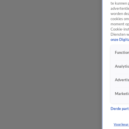
te kunnen 
advertentie
worden dez
cookies om 
moment opn
Cookie-inst
Diensten w
onze Digit
Function
Analyti
Adverti
Marketi
Derde parti
Voorkeur