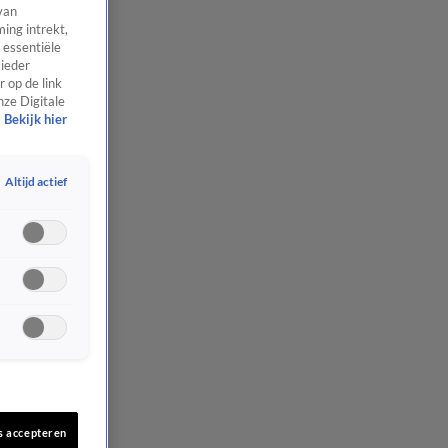
van
ing intrekt,
 essentiële
 ieder
 op de link
nze Digitale
Bekijk hier
Altijd actief
s accepteren