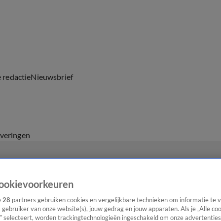
e redactie
Nieuwsbrief
everingen
ookievoorkeuren
e
28
partners gebruiken cookies en vergelijkbare technieken om informatie te
s gebruiker van onze website(s), jouw gedrag en jouw apparaten. Als je „Alle co
” selecteert, worden trackingtechnologieën ingeschakeld om onze advertenties