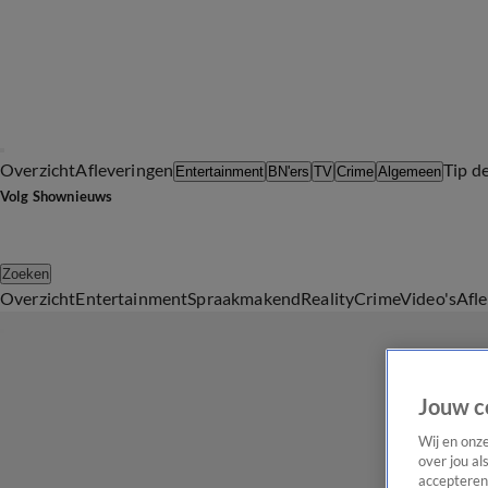
Overzicht
Afleveringen
Tip d
Entertainment
BN'ers
TV
Crime
Algemeen
Volg Shownieuws
Zoeken
Overzicht
Entertainment
Spraakmakend
Reality
Crime
Video's
Afl
Jouw c
Wij en onz
over jou al
accepteren