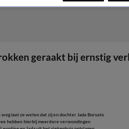
rokken geraakt bij ernstig v
 weg laat ze weten dat zij en dochter Jada Borsato
 twee hebben hierbij meerdere verwondingen
 Leontine en Jada uit het ziekenhuis ontslagen.