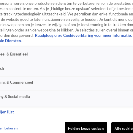
personaliseren, onze producten en diensten te verbeteren en om de prestaties 
s en content te meten. Als je „Huidige keuze opslaan” selecteert of je toestemm
e trackingtechnologieën uitgeschakeld. We gebruiken dan enkel functionele en
de website goed te laten functioneren en veilig te houden. Je kunt dit menu op
ieuw openen om je keuzes te wijzigen of om je toestemming in te trekken door
ellingen onder aan de webpagina te klikken. Je selecties zullen overal binnen o
orden doorgevoerd.
Raadpleeg onze Cookieverklaring voor meer informatie.
ale Diensten.
eel & Essentieel
sch
sing & Commercieel
ng & Social media
jen lijst
en beheren
Huidige keuze opslaan
Alle cookie