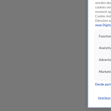
worden dez
cookies om 
moment opn
Cookie-inst
Diensten w
onze Digit
Function
Analyti
Adverti
Marketi
Derde parti
Voorkeur