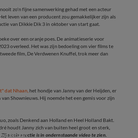
g nooit zo'n fijne samenwerking gehad met een acteur
. Het leven van een producent zou gemakkelijker zijn als
ctie van Dikkie Dik 3 in oktober van start gaat.
eke over een oranje poes. De animatieserie voor
2023 overleed. Het was zijn bedoeling om vier films te
De tweede film, De Verdwenen Knuffel, trok meer dan
st" dat Nhaan,
het hondje van Janny van der Heijden, er
ra van Shownieuws. Hij noemde het een gemis voor zijn
duo, zoals Denkend aan Holland en Heel Holland Bakt.
ré houdt Janny zich van buiten heel groot en sterk,
hond Nhaan
"
Zijn hele reactie is in ondernstaande video te zien.