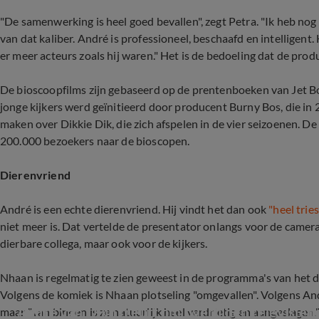
"De samenwerking is heel goed bevallen", zegt Petra. "Ik heb no
van dat kaliber. André is professioneel, beschaafd en intelligent
er meer acteurs zoals hij waren." Het is de bedoeling dat de produ
De bioscoopfilms zijn gebaseerd op de prentenboeken van Jet Bo
jonge kijkers werd geïnitieerd door producent Burny Bos, die in 
maken over Dikkie Dik, die zich afspelen in de vier seizoenen. 
200.000 bezoekers naar de bioscopen.
Dierenvriend
André is een echte dierenvriend. Hij vindt het dan ook
"heel trie
niet meer is. Dat vertelde de presentator onlangs voor de came
dierbare collega, maar ook voor de kijkers.
Nhaan is regelmatig te zien geweest in de programma's van het 
Volgens de komiek is Nhaan plotseling "omgevallen". Volgens And
André van Duin treurt om overlijden televisie
maar "van binnen is ze natuurlijk heel verdrietig en aangeslagen.