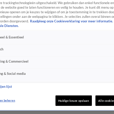
e trackingtechnologieën uitgeschakeld. We gebruiken dan enkel functionele en
de website goed te laten functioneren en veilig te houden. Je kunt dit menu op
ieuw openen om je keuzes te wijzigen of om je toestemming in te trekken door
ellingen onder aan de webpagina te klikken. Je selecties zullen overal binnen o
orden doorgevoerd.
Raadpleeg onze Cookieverklaring voor meer informatie.
ale Diensten.
eel & Essentieel
sch
sing & Commercieel
ng & Social media
jen lijst
en beheren
Huidige keuze opslaan
Alle cookie