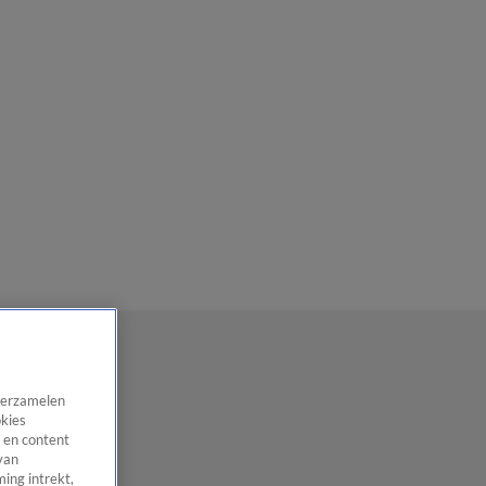
 verzamelen
okies
 en content
van
ing intrekt,