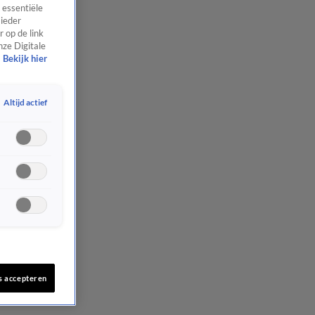
 essentiële
 ieder
 op de link
nze Digitale
Bekijk hier
Altijd actief
s accepteren