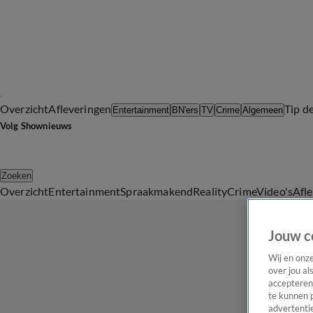
Overzicht
Afleveringen
Tip d
Entertainment
BN'ers
TV
Crime
Algemeen
Volg Shownieuws
Zoeken
Overzicht
Entertainment
Spraakmakend
Reality
Crime
Video's
Afl
Jouw c
Wij en onz
over jou al
accepteren
te kunnen 
advertentie