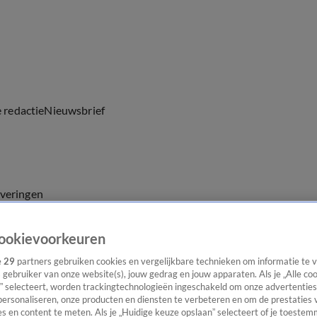
e redactie
Nieuwsbrief
everingen
ookievoorkeuren
e
29
partners gebruiken cookies en vergelijkbare technieken om informatie te
s gebruiker van onze website(s), jouw gedrag en jouw apparaten. Als je „Alle co
” selecteert, worden trackingtechnologieën ingeschakeld om onze advertenties
personaliseren, onze producten en diensten te verbeteren en om de prestaties 
s en content te meten. Als je „Huidige keuze opslaan” selecteert of je toestemm