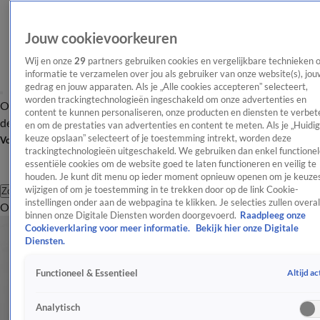
Jouw cookievoorkeuren
Wij en onze
29
partners gebruiken cookies en vergelijkbare technieken 
informatie te verzamelen over jou als gebruiker van onze website(s), jou
gedrag en jouw apparaten. Als je „Alle cookies accepteren” selecteert,
worden trackingtechnologieën ingeschakeld om onze advertenties en
Overzicht
Afleveringen
Tip
Entertainment
BN'ers
TV
Crime
Algemeen
content te kunnen personaliseren, onze producten en diensten te verbet
de redactie
Nieuwsbrief
en om de prestaties van advertenties en content te meten. Als je „Huidi
keuze opslaan” selecteert of je toestemming intrekt, worden deze
Volg Shownieuws
trackingtechnologieën uitgeschakeld. We gebruiken dan enkel functionel
essentiële cookies om de website goed te laten functioneren en veilig te
houden. Je kunt dit menu op ieder moment opnieuw openen om je keuzes
wijzigen of om je toestemming in te trekken door op de link Cookie-
Zoeken
instellingen onder aan de webpagina te klikken. Je selecties zullen overal
Overzicht
Entertainment
Spraakmakend
Reality
Crime
Video's
Afl
binnen onze Digitale Diensten worden doorgevoerd.
Raadpleeg onze
Cookieverklaring voor meer informatie.
Bekijk hier onze Digitale
Diensten.
Altijd ac
Functioneel & Essentieel
Analytisch