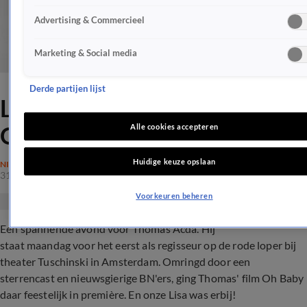
Advertising & Commercieel
Marketing & Social media
Derde partijen lijst
Lisa bij feestelijke première
Oh Baby in Tuschinski
Alle cookies accepteren
Huidige keuze opslaan
NIEUWS
31 okt 2017, 17:30
Voorkeuren beheren
Een spannende avond voor Thomas Acda. Hij
staat maandag voor het eerst als regisseur op de rode loper bij
theater Tuschinski in Amsterdam. Omringd door een
sterrencast en nieuwsgierige BN'ers, ging Thomas' film Oh Baby
daar feestelijk in première. En onze Lisa was erbij!