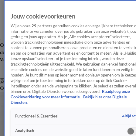
Jouw cookievoorkeuren
Wij en onze
29
partners gebruiken cookies en vergelijkbare technieken 
informatie te verzamelen over jou als gebruiker van onze website(s), jou
gedrag en jouw apparaten. Als je „Alle cookies accepteren” selecteert,
worden trackingtechnologieën ingeschakeld om onze advertenties en
Overzicht
Afleveringen
Tip
Entertainment
BN'ers
TV
Crime
Algemeen
content te kunnen personaliseren, onze producten en diensten te verbet
de redactie
Nieuwsbrief
en om de prestaties van advertenties en content te meten. Als je „Huidi
keuze opslaan” selecteert of je toestemming intrekt, worden deze
Volg Shownieuws
trackingtechnologieën uitgeschakeld. We gebruiken dan enkel functionel
essentiële cookies om de website goed te laten functioneren en veilig te
houden. Je kunt dit menu op ieder moment opnieuw openen om je keuzes
wijzigen of om je toestemming in te trekken door op de link Cookie-
Zoeken
instellingen onder aan de webpagina te klikken. Je selecties zullen overal
Overzicht
Entertainment
Spraakmakend
Reality
Crime
Video's
Afl
binnen onze Digitale Diensten worden doorgevoerd.
Raadpleeg onze
Cookieverklaring voor meer informatie.
Bekijk hier onze Digitale
Diensten.
Altijd ac
Functioneel & Essentieel
Analytisch