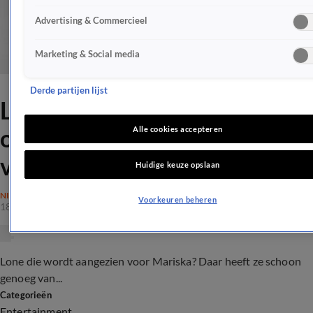
Advertising & Commercieel
Marketing & Social media
Derde partijen lijst
Lone van Roosendaal wordt
op Ibiza herkend als Mariska
Alle cookies accepteren
van Kolck
Huidige keuze opslaan
NIEUWS
Voorkeuren beheren
18 mei 2017, 16:00
Lone die wordt aangezien voor Mariska? Daar heeft ze schoon
genoeg van...
Categorieën
Entertainment