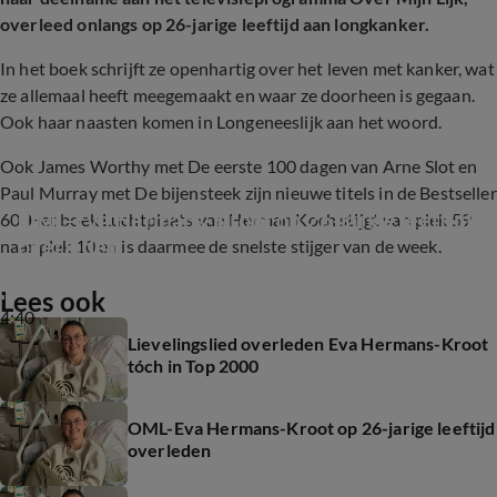
overleed onlangs op 26-jarige leeftijd aan longkanker.
In het boek schrijft ze openhartig over het leven met kanker, wat
ze allemaal heeft meegemaakt en waar ze doorheen is gegaan.
Ook haar naasten komen in Longeneeslijk aan het woord.
Ook James Worthy met De eerste 100 dagen van Arne Slot en
Paul Murray met De bijensteek zijn nieuwe titels in de Bestseller
OML-Eva Hermans-Kroot op 26-jarige leeftijd 
60. Het boek Luchtplaats van Herman Koch stijgt van plek 59
overleden
naar plek 10 en is daarmee de snelste stijger van de week.
Lees ook
4:40
Lievelingslied overleden Eva Hermans-Kroot
tóch in Top 2000
OML-Eva Hermans-Kroot op 26-jarige leeftijd
overleden