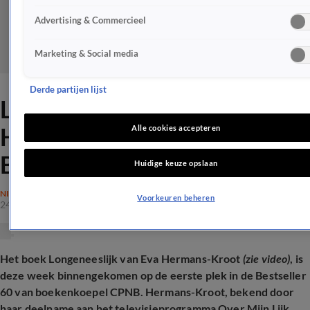
Advertising & Commercieel
Marketing & Social media
Derde partijen lijst
Longeneeslijk van Eva
Hermans-Kroot op plek 1 in
Alle cookies accepteren
Bestseller 60
Huidige keuze opslaan
NIEUWS
Voorkeuren beheren
24 dec 2024, 19:30
Het boek Longeneeslijk van Eva Hermans-Kroot
(zie video)
, is
deze week binnengekomen op de eerste plek in de Bestseller
60 van boekenkoepel CPNB. Hermans-Kroot, bekend door
haar deelname aan het televisieprogramma Over Mijn Lijk,