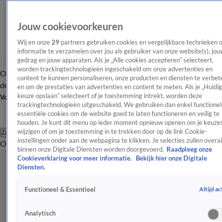
Jouw cookievoorkeuren
Wij en onze
29
partners gebruiken cookies en vergelijkbare technieken 
informatie te verzamelen over jou als gebruiker van onze website(s), jou
gedrag en jouw apparaten. Als je „Alle cookies accepteren” selecteert,
worden trackingtechnologieën ingeschakeld om onze advertenties en
Overzicht
Afleveringen
Tip
Entertainment
BN'ers
TV
Crime
Algemeen
content te kunnen personaliseren, onze producten en diensten te verbet
de redactie
Nieuwsbrief
en om de prestaties van advertenties en content te meten. Als je „Huidi
keuze opslaan” selecteert of je toestemming intrekt, worden deze
Volg Shownieuws
trackingtechnologieën uitgeschakeld. We gebruiken dan enkel functionel
essentiële cookies om de website goed te laten functioneren en veilig te
houden. Je kunt dit menu op ieder moment opnieuw openen om je keuzes
wijzigen of om je toestemming in te trekken door op de link Cookie-
Zoeken
instellingen onder aan de webpagina te klikken. Je selecties zullen overal
Overzicht
Entertainment
Spraakmakend
Reality
Crime
Video's
Afl
binnen onze Digitale Diensten worden doorgevoerd.
Raadpleeg onze
Cookieverklaring voor meer informatie.
Bekijk hier onze Digitale
Diensten.
Altijd ac
Functioneel & Essentieel
Analytisch