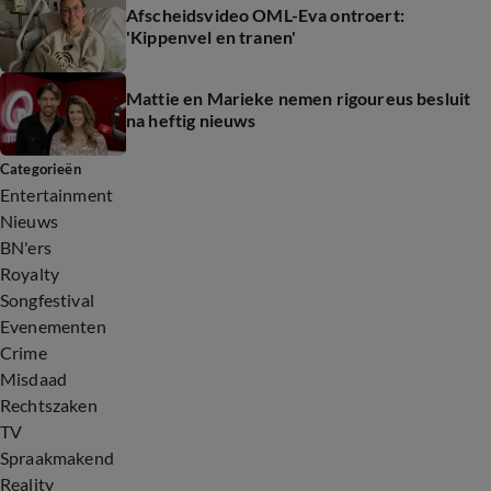
Afscheidsvideo OML-Eva ontroert:
'Kippenvel en tranen'
Mattie en Marieke nemen rigoureus besluit
na heftig nieuws
Categorieën
Entertainment
Nieuws
BN'ers
Royalty
Songfestival
Evenementen
Crime
Misdaad
Rechtszaken
TV
Spraakmakend
Reality