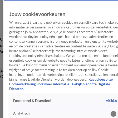
Jouw cookievoorkeuren
Wij en onze
28
partners gebruiken cookies en vergelijkbare technieken 
informatie te verzamelen over jou als gebruiker van onze website(s), jou
gedrag en jouw apparaten. Als je „Alle cookies accepteren” selecteert,
worden trackingtechnologieën ingeschakeld om onze advertenties en
Overzicht
Afleveringen
Tip
Entertainment
BN'ers
TV
Crime
Algemeen
content te kunnen personaliseren, onze producten en diensten te verbet
de redactie
Nieuwsbrief
en om de prestaties van advertenties en content te meten. Als je „Huidi
keuze opslaan” selecteert of je toestemming intrekt, worden deze
Volg Shownieuws
trackingtechnologieën uitgeschakeld. We gebruiken dan enkel functionel
essentiële cookies om de website goed te laten functioneren en veilig te
houden. Je kunt dit menu op ieder moment opnieuw openen om je keuzes
wijzigen of om je toestemming in te trekken door op de link Cookie-
Zoeken
instellingen onder aan de webpagina te klikken. Je selecties zullen overal
Overzicht
Entertainment
Spraakmakend
Reality
Crime
Video's
Afl
binnen onze Digitale Diensten worden doorgevoerd.
Raadpleeg onze
Cookieverklaring voor meer informatie.
Bekijk hier onze Digitale
Diensten.
Altijd ac
Functioneel & Essentieel
Analytisch