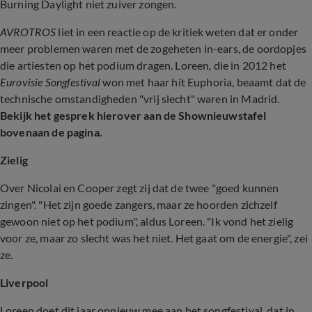
Burning Daylight niet zuiver zongen.
AVROTROS
liet in een reactie op de kritiek weten dat er onder
meer problemen waren met de zogeheten in-ears, de oordopjes
die artiesten op het podium dragen. Loreen, die in 2012 het
Eurovisie Songfestival
won met haar hit Euphoria, beaamt dat de
technische omstandigheden "vrij slecht" waren in Madrid.
Bekijk het gesprek hierover aan de Shownieuwstafel
bovenaan de pagina.
Zielig
Over Nicolai en Cooper zegt zij dat de twee "goed kunnen
zingen". "Het zijn goede zangers, maar ze hoorden zichzelf
gewoon niet op het podium", aldus Loreen. "Ik vond het zielig
voor ze, maar zo slecht was het niet. Het gaat om de energie", zei
ze.
Liverpool
Loreen doet dit jaar opnieuw mee aan het songfestival, dat in