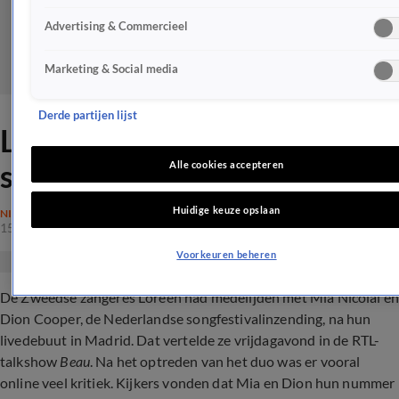
Advertising & Commercieel
Marketing & Social media
Derde partijen lijst
Loreen had medelijden met
songfestivalduo Mia en Dion
Alle cookies accepteren
Huidige keuze opslaan
NIEUWS
15 apr 2023, 12:48
Voorkeuren beheren
De Zweedse zangeres Loreen had medelijden met Mia Nicolai e
Dion Cooper, de Nederlandse songfestivalinzending, na hun
livedebuut in Madrid. Dat vertelde ze vrijdagavond in de RTL-
talkshow
Beau
. Na het optreden van het duo was er vooral
online veel kritiek. Kijkers vonden dat Mia en Dion hun nummer