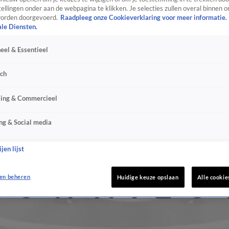
ellingen onder aan de webpagina te klikken. Je selecties zullen overal binnen o
orden doorgevoerd.
Raadpleeg onze Cookieverklaring voor meer informatie.
ale Diensten.
eel & Essentieel
sch
sing & Commercieel
ng & Social media
jen lijst
en beheren
Huidige keuze opslaan
Alle cookie