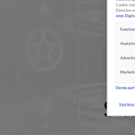
Cookie-inst
Diensten w
onze Digit
Function
Analyti
Adverti
Marketi
Derde parti
Voorkeur