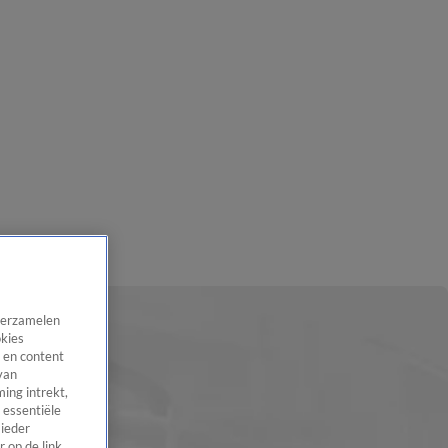
 verzamelen
okies
 en content
van
ing intrekt,
 essentiële
 ieder
 op de link