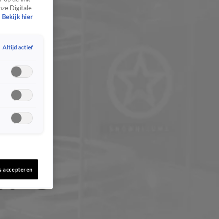
nze Digitale
Bekijk hier
Altijd actief
s accepteren