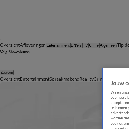
Overzicht
Afleveringen
Tip d
Entertainment
BN'ers
TV
Crime
Algemeen
Volg Shownieuws
Zoeken
Overzicht
Entertainment
Spraakmakend
Reality
Crime
Video's
Afl
Jouw c
Wij en onz
over jou al
accepteren
te kunnen 
advertentie
worden dez
cookies om 
moment opn