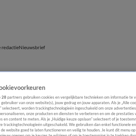
e redactie
Nieuwsbrief
everingen
ookievoorkeuren
e
28
partners gebruiken cookies en vergelijkbare technieken om informatie te
s gebruiker van onze website(s), jouw gedrag en jouw apparaten. Als je „Alle co
” selecteert, worden trackingtechnologieën ingeschakeld om onze advertenties
personaliseren, onze producten en diensten te verbeteren en om de prestaties 
s en content te meten. Als je „Huidige keuze opslaan” selecteert of je toestemm
e trackingtechnologieën uitgeschakeld. We gebruiken dan enkel functionele en
de website goed te laten functioneren en veilig te houden. Je kunt dit menu op
ieuw openen om je keuzes te wijzigen of om je toestemming in te trekken door