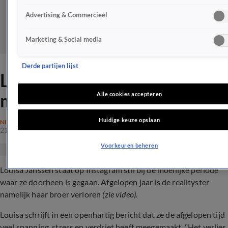
Advertising & Commercieel
Marketing & Social media
Derde partijen lijst
Louisa Janssen blikt terug op
moeilijke periode
Alle cookies accepteren
Huidige keuze opslaan
NIEUWS
21 apr 2024, 15:44
Voorkeuren beheren
Louisa Janssen staat op Instagram stil bij de moeilijke periode
waar ze doorheen is gegaan. Afgelopen jaar is de realityster
namelijk haar broer verloren
(zie video)
.
Louisa schrijft in een openhartig bericht dat ze de afgelopen tijd
veel spanning, stress en verdriet heeft meegemaakt. "H
et verlies