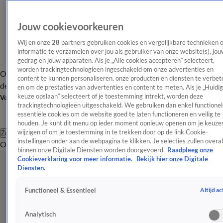
Jouw cookievoorkeuren
Wij en onze
28
partners gebruiken cookies en vergelijkbare technieken 
informatie te verzamelen over jou als gebruiker van onze website(s), jou
gedrag en jouw apparaten. Als je „Alle cookies accepteren” selecteert,
worden trackingtechnologieën ingeschakeld om onze advertenties en
Overzicht
Afleveringen
Tip
Entertainment
BN'ers
TV
Crime
Algemeen
content te kunnen personaliseren, onze producten en diensten te verbet
de redactie
Nieuwsbrief
en om de prestaties van advertenties en content te meten. Als je „Huidi
keuze opslaan” selecteert of je toestemming intrekt, worden deze
Volg Shownieuws
trackingtechnologieën uitgeschakeld. We gebruiken dan enkel functionel
essentiële cookies om de website goed te laten functioneren en veilig te
houden. Je kunt dit menu op ieder moment opnieuw openen om je keuzes
wijzigen of om je toestemming in te trekken door op de link Cookie-
Zoeken
instellingen onder aan de webpagina te klikken. Je selecties zullen overal
Overzicht
Entertainment
Spraakmakend
Reality
Crime
Video's
Afl
binnen onze Digitale Diensten worden doorgevoerd.
Raadpleeg onze
Cookieverklaring voor meer informatie.
Bekijk hier onze Digitale
Diensten.
Altijd ac
Functioneel & Essentieel
Analytisch