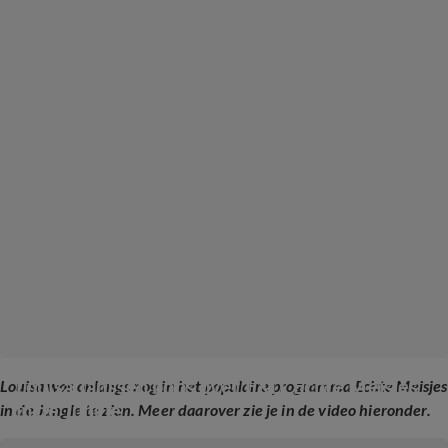
Louisa Janssen boos over EXIT Echte Meisjes 
Louisa was onlangs nog in het populaire programma Echte Meisjes
in de Jungle
in de Jungle te zien. Meer daarover zie je in de video hieronder.