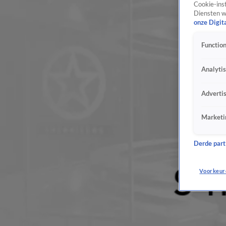
Cookie-inst
Diensten w
onze Digit
Function
Analyti
Adverti
Marketi
Derde parti
Voorkeur