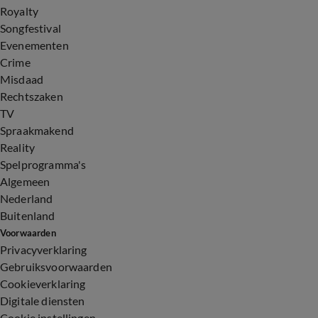
Royalty
Songfestival
Evenementen
Crime
Misdaad
Rechtszaken
TV
Spraakmakend
Reality
Spelprogramma's
Algemeen
Nederland
Buitenland
Voorwaarden
Privacyverklaring
Gebruiksvoorwaarden
Cookieverklaring
Digitale diensten
Cookie instellingen