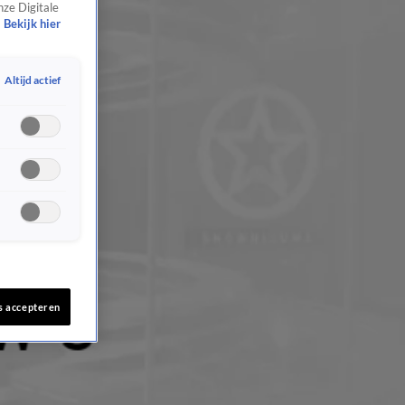
nze Digitale
Bekijk hier
Altijd actief
s accepteren