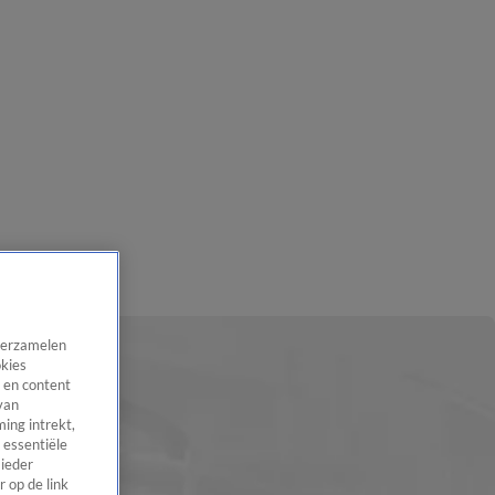
 verzamelen
okies
 en content
van
ing intrekt,
 essentiële
 ieder
 op de link