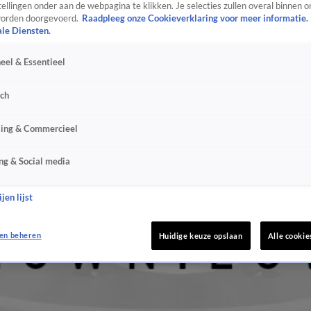
ellingen onder aan de webpagina te klikken. Je selecties zullen overal binnen o
orden doorgevoerd.
Raadpleeg onze Cookieverklaring voor meer informatie.
ale Diensten.
eel & Essentieel
sch
sing & Commercieel
ng & Social media
jen lijst
en beheren
Huidige keuze opslaan
Alle cookie