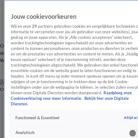
Jouw cookievoorkeuren
Wij en onze
29
partners gebruiken cookies en vergelijkbare technieken 
informatie te verzamelen over jou als gebruiker van onze website(s), jou
gedrag en jouw apparaten. Als je „Alle cookies accepteren” selecteert,
worden trackingtechnologieën ingeschakeld om onze advertenties en
Overzicht
Afleveringen
Tip
Entertainment
BN'ers
TV
Crime
Algemeen
content te kunnen personaliseren, onze producten en diensten te verbet
de redactie
Nieuwsbrief
en om de prestaties van advertenties en content te meten. Als je „Huidi
keuze opslaan” selecteert of je toestemming intrekt, worden deze
Volg Shownieuws
trackingtechnologieën uitgeschakeld. We gebruiken dan enkel functionel
essentiële cookies om de website goed te laten functioneren en veilig te
houden. Je kunt dit menu op ieder moment opnieuw openen om je keuzes
wijzigen of om je toestemming in te trekken door op de link Cookie-
Zoeken
instellingen onder aan de webpagina te klikken. Je selecties zullen overal
Overzicht
Entertainment
Spraakmakend
Reality
Crime
Video's
Afl
binnen onze Digitale Diensten worden doorgevoerd.
Raadpleeg onze
Cookieverklaring voor meer informatie.
Bekijk hier onze Digitale
Diensten.
Altijd ac
Functioneel & Essentieel
Analytisch