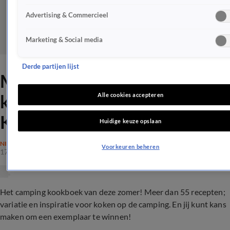
Advertising & Commercieel
Marketing & Social media
Derde partijen lijst
MAAK KANS! Hét camping
kookboek: Smakelijk
Alle cookies accepteren
Kamperen
Huidige keuze opslaan
NIEUWS
Voorkeuren beheren
17 mei 2018, 23:20
Het camping kookboek van deze zomer! Meer dan 55 recepten;
variatie en inspiratie voor koken op de camping. En jij kunt kans
maken om een exemplaar te winnen!