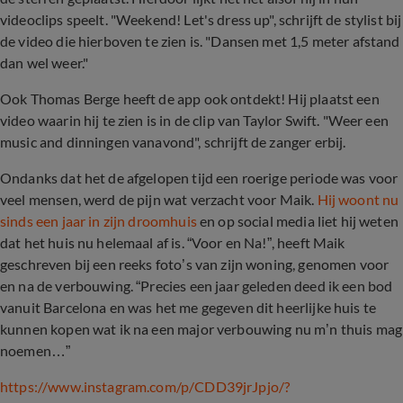
videoclips speelt. "Weekend! Let's dress up", schrijft de stylist bij
de video die hierboven te zien is. "Dansen met 1,5 meter afstand
dan wel weer."
Ook Thomas Berge heeft de app ook ontdekt! Hij plaatst een
video waarin hij te zien is in de clip van Taylor Swift. "Weer een
music and dinningen vanavond", schrijft de zanger erbij.
Ondanks dat het de afgelopen tijd een roerige periode was voor
veel mensen, werd de pijn wat verzacht voor Maik.
Hij woont nu
sinds een jaar in zijn droomhuis
en op social media liet hij weten
dat het huis nu helemaal af is. “Voor en Na!”, heeft Maik
geschreven bij een reeks foto’s van zijn woning, genomen voor
en na de verbouwing. “Precies een jaar geleden deed ik een bod
vanuit Barcelona en was het me gegeven dit heerlijke huis te
kunnen kopen wat ik na een major verbouwing nu m’n thuis mag
noemen…”
https://www.instagram.com/p/CDD39jrJpjo/?