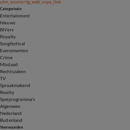
utm_source=ig_web_copy_link
Categorieën
Entertainment
Nieuws
BN'ers
Royalty
Songfestival
Evenementen
Crime
Misdaad
Rechtszaken
TV
Spraakmakend
Reality
Spelprogramma's
Algemeen
Nederland
Buitenland
Voorwaarden