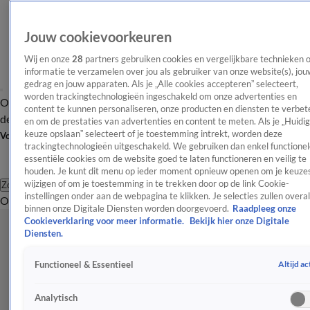
Jouw cookievoorkeuren
Wij en onze
28
partners gebruiken cookies en vergelijkbare technieken 
informatie te verzamelen over jou als gebruiker van onze website(s), jou
gedrag en jouw apparaten. Als je „Alle cookies accepteren” selecteert,
worden trackingtechnologieën ingeschakeld om onze advertenties en
Overzicht
Afleveringen
Tip
Entertainment
BN'ers
TV
Crime
Algemeen
content te kunnen personaliseren, onze producten en diensten te verbet
de redactie
Nieuwsbrief
en om de prestaties van advertenties en content te meten. Als je „Huidi
keuze opslaan” selecteert of je toestemming intrekt, worden deze
Volg Shownieuws
trackingtechnologieën uitgeschakeld. We gebruiken dan enkel functionel
essentiële cookies om de website goed te laten functioneren en veilig te
houden. Je kunt dit menu op ieder moment opnieuw openen om je keuzes
wijzigen of om je toestemming in te trekken door op de link Cookie-
Zoeken
instellingen onder aan de webpagina te klikken. Je selecties zullen overal
Overzicht
Entertainment
Spraakmakend
Reality
Crime
Video's
Afl
binnen onze Digitale Diensten worden doorgevoerd.
Raadpleeg onze
Cookieverklaring voor meer informatie.
Bekijk hier onze Digitale
Diensten.
Altijd ac
Functioneel & Essentieel
Analytisch