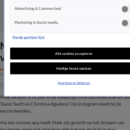
Advertising & Commercieel
Marketing & Social media
Derde partijen lijst
Maik de Boer te zien in
videoclip Taylor Swift
Alle cookies accepteren
Huidige keuze opslaan
NIEUWS
25 juli 2020, 16:45
Voorkeuren beheren
Maik de Boer is te zien in de videoclips internationale sterren als
Taylor Swift en Christina Aguilera! Op Instagram deelt hij de
eerste beelden...
Via een nieuwe app heeft Maik zijn gezicht op het lichaam van
de sterren geplaatst. Hierdoor lijkt het net alsof hij in hun