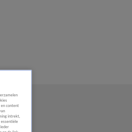
 verzamelen
okies
 en content
van
ing intrekt,
 essentiële
 ieder