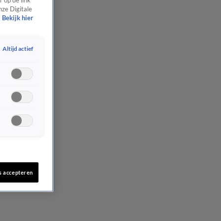
 op de link
nze Digitale
Bekijk hier
Altijd actief
s accepteren