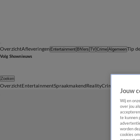
Overzicht
Afleveringen
Tip d
Entertainment
BN'ers
TV
Crime
Algemeen
Volg Shownieuws
Zoeken
Overzicht
Entertainment
Spraakmakend
Reality
Crime
Video's
Afl
Jouw c
Wij en onz
over jou al
accepteren
te kunnen 
advertentie
worden dez
cookies om 