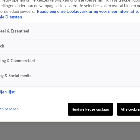
ieuw openen om je keuzes te wijzigen of om je toestemming in te trekken door
ellingen onder aan de webpagina te klikken. Je selecties zullen overal binnen o
orden doorgevoerd.
Raadpleeg onze Cookieverklaring voor meer informatie.
ale Diensten.
eel & Essentieel
sch
sing & Commercieel
ng & Social media
jen lijst
en beheren
Huidige keuze opslaan
Alle cookie