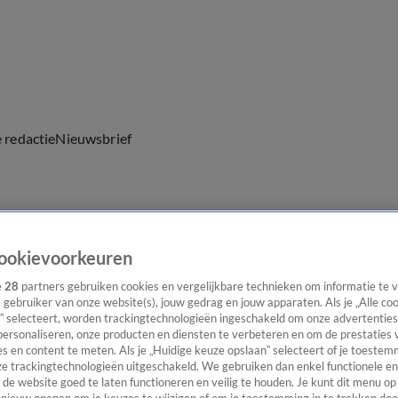
e redactie
Nieuwsbrief
everingen
ookievoorkeuren
e
28
partners gebruiken cookies en vergelijkbare technieken om informatie te
s gebruiker van onze website(s), jouw gedrag en jouw apparaten. Als je „Alle co
” selecteert, worden trackingtechnologieën ingeschakeld om onze advertenties
personaliseren, onze producten en diensten te verbeteren en om de prestaties 
s en content te meten. Als je „Huidige keuze opslaan” selecteert of je toestemm
e trackingtechnologieën uitgeschakeld. We gebruiken dan enkel functionele en
de website goed te laten functioneren en veilig te houden. Je kunt dit menu op