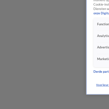
moment opn
Cookie-inst
Diensten w
onze Digit
Function
Analyti
Adverti
Marketi
Derde parti
Voorkeur