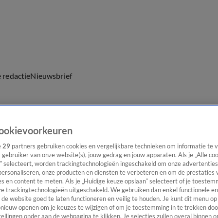
e redactie
Nieuwsbrief
ookievoorkeuren
everingen
e
29
partners gebruiken cookies en vergelijkbare technieken om informatie te
s gebruiker van onze website(s), jouw gedrag en jouw apparaten. Als je „Alle co
” selecteert, worden trackingtechnologieën ingeschakeld om onze advertenties
personaliseren, onze producten en diensten te verbeteren en om de prestaties 
s en content te meten. Als je „Huidige keuze opslaan” selecteert of je toestemm
e trackingtechnologieën uitgeschakeld. We gebruiken dan enkel functionele en
de website goed te laten functioneren en veilig te houden. Je kunt dit menu op
ieuw openen om je keuzes te wijzigen of om je toestemming in te trekken door
ellingen onder aan de webpagina te klikken. Je selecties zullen overal binnen o