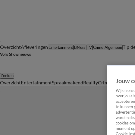
Overzicht
Afleveringen
Tip d
Entertainment
BN'ers
TV
Crime
Algemeen
Volg Shownieuws
Zoeken
Jouw c
Overzicht
Entertainment
Spraakmakend
Reality
Crime
Video's
Afl
Wij en onz
over jou al
accepteren
te kunnen 
advertentie
worden dez
cookies om 
moment opn
Cookie-inst