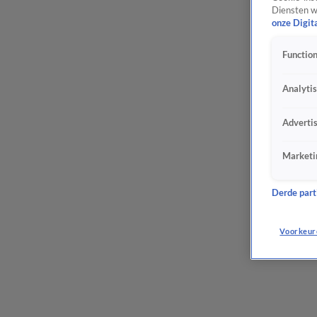
Diensten w
onze Digit
Function
Analyti
Adverti
Marketi
Derde parti
Voorkeur