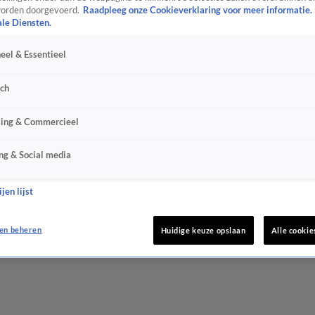
orden doorgevoerd.
Raadpleeg onze Cookieverklaring voor meer informatie.
ale Diensten.
eel & Essentieel
sch
sing & Commercieel
ng & Social media
jen lijst
en beheren
Huidige keuze opslaan
Alle cookie