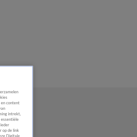
 verzamelen
okies
 en content
van
ing intrekt,
 essentiële
 ieder
 op de link
nze Digitale