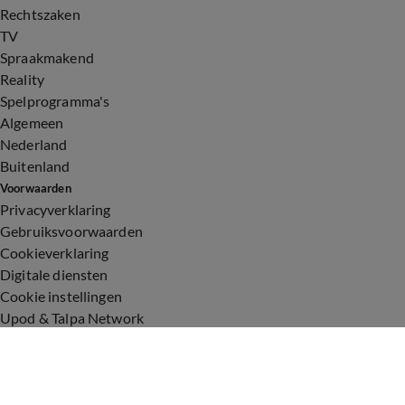
Rechtszaken
TV
Spraakmakend
Reality
Spelprogramma's
Algemeen
Nederland
Buitenland
Voorwaarden
Privacyverklaring
Gebruiksvoorwaarden
Cookieverklaring
Digitale diensten
Cookie instellingen
Upod & Talpa Network
Adverteren
Vacatures
Publieksservice
Toegankelijkheid