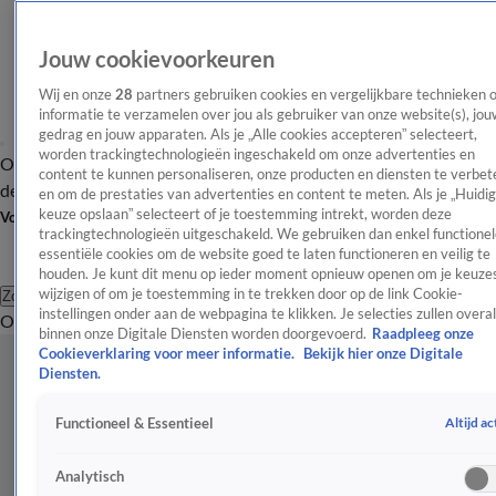
Jouw cookievoorkeuren
Wij en onze
28
partners gebruiken cookies en vergelijkbare technieken 
informatie te verzamelen over jou als gebruiker van onze website(s), jou
gedrag en jouw apparaten. Als je „Alle cookies accepteren” selecteert,
worden trackingtechnologieën ingeschakeld om onze advertenties en
Overzicht
Afleveringen
Tip
Entertainment
BN'ers
TV
Crime
Algemeen
content te kunnen personaliseren, onze producten en diensten te verbet
de redactie
Nieuwsbrief
en om de prestaties van advertenties en content te meten. Als je „Huidi
keuze opslaan” selecteert of je toestemming intrekt, worden deze
Volg Shownieuws
trackingtechnologieën uitgeschakeld. We gebruiken dan enkel functionel
essentiële cookies om de website goed te laten functioneren en veilig te
houden. Je kunt dit menu op ieder moment opnieuw openen om je keuzes
wijzigen of om je toestemming in te trekken door op de link Cookie-
Zoeken
instellingen onder aan de webpagina te klikken. Je selecties zullen overal
Overzicht
Entertainment
Spraakmakend
Reality
Crime
Video's
Afl
binnen onze Digitale Diensten worden doorgevoerd.
Raadpleeg onze
Cookieverklaring voor meer informatie.
Bekijk hier onze Digitale
Diensten.
Altijd ac
Functioneel & Essentieel
Analytisch