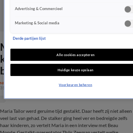
Advertising & Commercieel
Marketing & Social media
Derde partijen lijst
Maria Tailor gestalkt,
kinderen werden zelfs
Alle cookies accepteren
bedreigd
Huidige keuze opslaan
NIEUWS
Voorkeuren beheren
31 juli 2018, 21:06
Maria Tailor werd geruime tijd gestalkt. Daar heeft zij niet alleen
veel last van gehad. De stalker ging heel ver en bedreigde zelfs
haar kinderen, zo vertelt Maria in een interview met Beau
Monde. Gestalkt-presentator Thijs Zeeman vertelt welke