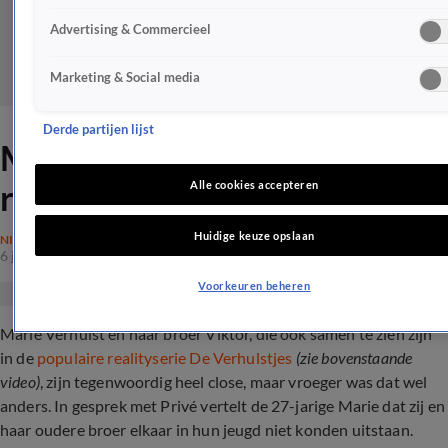
Advertising & Commercieel
Marketing & Social media
Derde partijen lijst
Marie Verhulst onthult fikse
ruzie met broer Viktor
Alle cookies accepteren
Huidige keuze opslaan
NIEUWS
6 juni 2023, 11:36
Voorkeuren beheren
Marie Verhulst en haar broer Viktor, die ook samen te zien zijn
in de
populaire realityserie De Verhulstjes
(zie bovenstaande
video)
,
zijn tegenwoordig heel close, maar vroeger was dat wel
anders. In gesprek met Privé vertelt de 27-jarige Marie dat zij en
haar oudere broer elkaar in hun jeugd niet konden uitstaan.