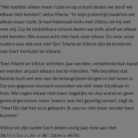
"We hadden alleen maar ruzie en op school deden we alsof we
elkaar niet kenden", aldus Marie. "In mijn pubertijd maakten we
alleen maar ruzie. Ik had helemaal niets met Viktor, en hij niet
met mij. Op de middelbare school deden we zelfs alsof we elkaar
niet kenden. We waren echt niet leuk voor elkaar. En voor onze
ouders was dat ook niet fijn." Marie en Viktor zijn de kinderen
van Gert Verhulst en Valerie.
Toen Marie en Viktor achttien jaar werden, verbeterde hun band
en werden ze juist elkaars beste vrienden. "We beseften dat
familie toch wel een van de belangrijkste dingen in het leven is.
Op een gegeven moment woonden we niet meer bij elkaar in
huis. We zagen elkaar niet meer dagelijks en dus waren er geen
grote ergernissen meer. Ineens was het gezellig samen", zegt ze.
"Heel fijn dat het zo is gelopen. Ik zou nu niet meer zonder hem
kunnen."
Viktor en zijn vader Gert deden vorig jaar mee aan Het
Vader en zoon Verhulst in Jachtseizoen
Jachtseizoen,
zie onderstaande video: