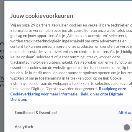
Jouw cookievoorkeuren
Wij en onze
29
partners gebruiken cookies en vergelijkbare technieken 
informatie te verzamelen over jou als gebruiker van onze website(s), jou
gedrag en jouw apparaten. Als je „Alle cookies accepteren” selecteert,
worden trackingtechnologieën ingeschakeld om onze advertenties en
Overzicht
Afleveringen
Tip
Entertainment
BN'ers
TV
Crime
Algemeen
content te kunnen personaliseren, onze producten en diensten te verbet
de redactie
Nieuwsbrief
en om de prestaties van advertenties en content te meten. Als je „Huidi
keuze opslaan” selecteert of je toestemming intrekt, worden deze
Volg Shownieuws
trackingtechnologieën uitgeschakeld. We gebruiken dan enkel functionel
essentiële cookies om de website goed te laten functioneren en veilig te
houden. Je kunt dit menu op ieder moment opnieuw openen om je keuzes
wijzigen of om je toestemming in te trekken door op de link Cookie-
Zoeken
instellingen onder aan de webpagina te klikken. Je selecties zullen overal
Overzicht
Entertainment
Spraakmakend
Reality
Crime
Video's
Afl
binnen onze Digitale Diensten worden doorgevoerd.
Raadpleeg onze
Cookieverklaring voor meer informatie.
Bekijk hier onze Digitale
Diensten.
Altijd ac
Functioneel & Essentieel
Analytisch