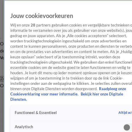
Jouw cookievoorkeuren
Wij en onze
28
partners gebruiken cookies en vergelijkbare technieken 
informatie te verzamelen over jou als gebruiker van onze website(s), jou
gedrag en jouw apparaten. Als je „Alle cookies accepteren” selecteert,
worden trackingtechnologieën ingeschakeld om onze advertenties en
Overzicht
Afleveringen
Tip
Entertainment
BN'ers
TV
Crime
Algemeen
content te kunnen personaliseren, onze producten en diensten te verbet
de redactie
Nieuwsbrief
en om de prestaties van advertenties en content te meten. Als je „Huidi
keuze opslaan” selecteert of je toestemming intrekt, worden deze
Volg Shownieuws
trackingtechnologieën uitgeschakeld. We gebruiken dan enkel functionel
essentiële cookies om de website goed te laten functioneren en veilig te
houden. Je kunt dit menu op ieder moment opnieuw openen om je keuzes
wijzigen of om je toestemming in te trekken door op de link Cookie-
Zoeken
instellingen onder aan de webpagina te klikken. Je selecties zullen overal
Overzicht
Entertainment
Spraakmakend
Reality
Crime
Video's
Afl
binnen onze Digitale Diensten worden doorgevoerd.
Raadpleeg onze
Cookieverklaring voor meer informatie.
Bekijk hier onze Digitale
Diensten.
Altijd ac
Functioneel & Essentieel
Analytisch