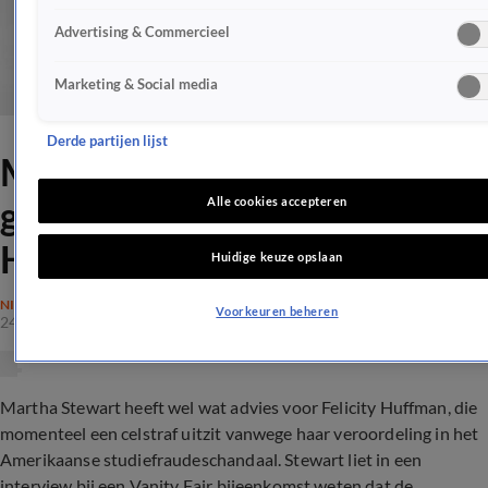
Advertising & Commercieel
Marketing & Social media
Derde partijen lijst
Martha Stewart grapt over
gevangenisoutfit Felicity
Alle cookies accepteren
Huffman
Huidige keuze opslaan
NIEUWS
Voorkeuren beheren
24 okt 2019, 05:04
Martha Stewart heeft wel wat advies voor Felicity Huffman, die
momenteel een celstraf uitzit vanwege haar veroordeling in het
Amerikaanse studiefraudeschandaal. Stewart liet in een
interview bij een Vanity Fair bijeenkomst weten dat de