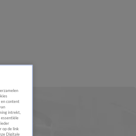
 verzamelen
okies
 en content
van
ing intrekt,
 essentiële
 ieder
 op de link
nze Digitale