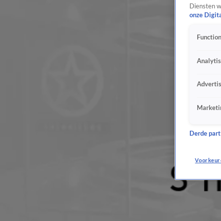
Diensten w
onze Digit
Function
Analyti
Adverti
Marketi
Derde parti
Voorkeur