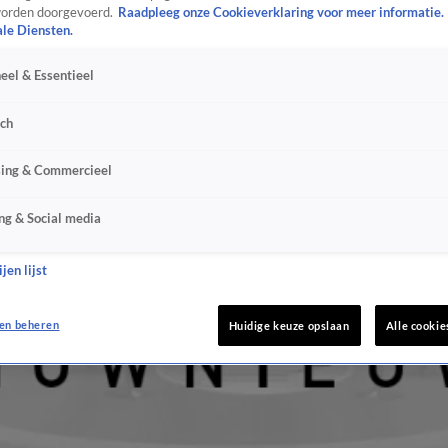
orden doorgevoerd.
Raadpleeg onze Cookieverklaring voor meer informatie.
ale Diensten.
eel & Essentieel
sch
sing & Commercieel
ng & Social media
jen lijst
en beheren
Huidige keuze opslaan
Alle cookie