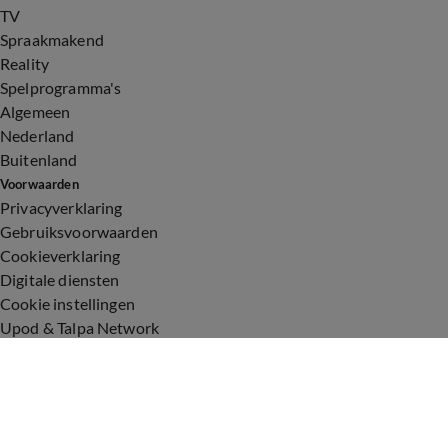
TV
Spraakmakend
Reality
Spelprogramma's
Algemeen
Nederland
Buitenland
Voorwaarden
Privacyverklaring
Gebruiksvoorwaarden
Cookieverklaring
Digitale diensten
Cookie instellingen
Upod & Talpa Network
Adverteren
Vacatures
Publieksservice
Toegankelijkheid
Over ons