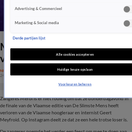
Advertising & Commercieel
Marketing & Social media
Derde partijen lijst
Merol pakt met trots haar
verlies
Alle cookies accepteren
Huidige keuze opslaan
NIEUWS
24 dec 2021, 16:12
Voorkeuren beheren
Zangeres Merol is er niet rouwig om dat ze donderdagavond in
de finale van de Vlaamse editie van De Slimste Mens heeft
verloren van de Vlaamse hoogleraar en internist Geert
Meyfroid. Op Instagram deelt ze dat ze een hele trotse loser is.
De zangeres noemde het verder een feest om mee te doen aan