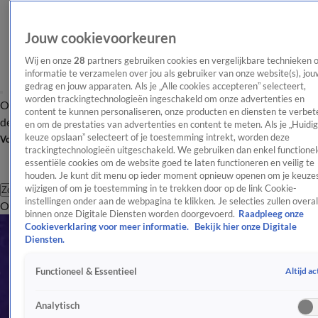
Jouw cookievoorkeuren
Wij en onze
28
partners gebruiken cookies en vergelijkbare technieken 
informatie te verzamelen over jou als gebruiker van onze website(s), jou
gedrag en jouw apparaten. Als je „Alle cookies accepteren” selecteert,
worden trackingtechnologieën ingeschakeld om onze advertenties en
Overzicht
Afleveringen
Tip
Entertainment
BN'ers
TV
Crime
Algemeen
content te kunnen personaliseren, onze producten en diensten te verbet
de redactie
Nieuwsbrief
en om de prestaties van advertenties en content te meten. Als je „Huidi
keuze opslaan” selecteert of je toestemming intrekt, worden deze
Volg Shownieuws
trackingtechnologieën uitgeschakeld. We gebruiken dan enkel functionel
essentiële cookies om de website goed te laten functioneren en veilig te
houden. Je kunt dit menu op ieder moment opnieuw openen om je keuzes
wijzigen of om je toestemming in te trekken door op de link Cookie-
Zoeken
instellingen onder aan de webpagina te klikken. Je selecties zullen overal
Overzicht
Entertainment
Spraakmakend
Reality
Crime
Video's
Afl
binnen onze Digitale Diensten worden doorgevoerd.
Raadpleeg onze
Cookieverklaring voor meer informatie.
Bekijk hier onze Digitale
Diensten.
Altijd ac
Functioneel & Essentieel
Analytisch