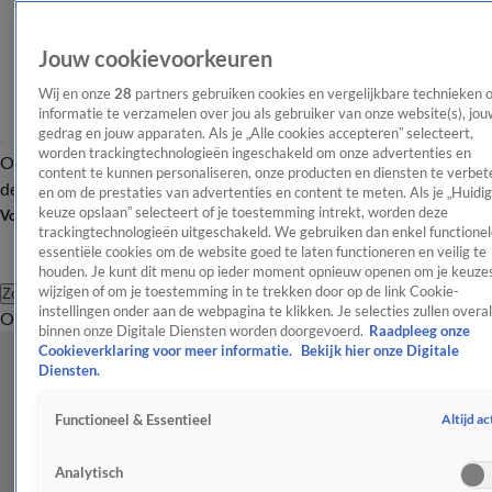
Jouw cookievoorkeuren
Wij en onze
28
partners gebruiken cookies en vergelijkbare technieken 
informatie te verzamelen over jou als gebruiker van onze website(s), jou
gedrag en jouw apparaten. Als je „Alle cookies accepteren” selecteert,
worden trackingtechnologieën ingeschakeld om onze advertenties en
Overzicht
Afleveringen
Tip
Entertainment
BN'ers
TV
Crime
Algemeen
content te kunnen personaliseren, onze producten en diensten te verbet
de redactie
Nieuwsbrief
en om de prestaties van advertenties en content te meten. Als je „Huidi
keuze opslaan” selecteert of je toestemming intrekt, worden deze
Volg Shownieuws
trackingtechnologieën uitgeschakeld. We gebruiken dan enkel functionel
essentiële cookies om de website goed te laten functioneren en veilig te
houden. Je kunt dit menu op ieder moment opnieuw openen om je keuzes
wijzigen of om je toestemming in te trekken door op de link Cookie-
Zoeken
instellingen onder aan de webpagina te klikken. Je selecties zullen overal
Overzicht
Entertainment
Spraakmakend
Reality
Crime
Video's
Afl
binnen onze Digitale Diensten worden doorgevoerd.
Raadpleeg onze
Cookieverklaring voor meer informatie.
Bekijk hier onze Digitale
Diensten.
Altijd ac
Functioneel & Essentieel
Analytisch