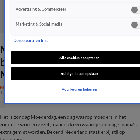
Advertising & Commercieel
Marketing & Social media
Derde partijen lijst
Met een lach en een traan:
bekend Nederland viert
Alle cookies accepteren
Moederdag
Huidige keuze opslaan
NIEUWS
Voorkeuren beheren
12 mei 2024, 11:28
Het is zondag Moederdag, een dag waarop moeders in het
zonnetje worden gezet, maar ook een waarop sommige mama's
extra gemist worden. Bekend Nederland staat erbij stil op
Instagram.