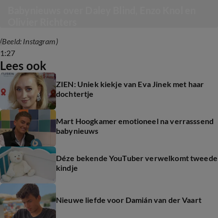
Babynieuws over Daley Blind, Enzo Knol en 
Olivier Richters
(Beeld: Instagram)
1:27
Lees ook
ZIEN: Uniek kiekje van Eva Jinek met haar
dochtertje
Mart Hoogkamer emotioneel na verrasssend
babynieuws
Déze bekende YouTuber verwelkomt tweede
kindje
Nieuwe liefde voor Damián van der Vaart