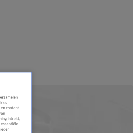
 verzamelen
okies
 en content
van
ing intrekt,
 essentiële
 ieder