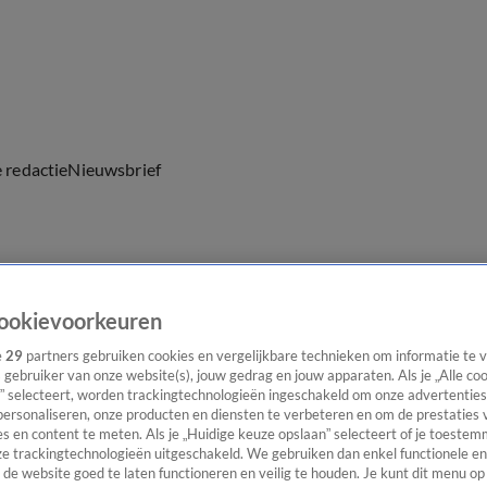
e redactie
Nieuwsbrief
everingen
ookievoorkeuren
e
29
partners gebruiken cookies en vergelijkbare technieken om informatie te
s gebruiker van onze website(s), jouw gedrag en jouw apparaten. Als je „Alle co
” selecteert, worden trackingtechnologieën ingeschakeld om onze advertenties
personaliseren, onze producten en diensten te verbeteren en om de prestaties 
s en content te meten. Als je „Huidige keuze opslaan” selecteert of je toestemm
e trackingtechnologieën uitgeschakeld. We gebruiken dan enkel functionele en
de website goed te laten functioneren en veilig te houden. Je kunt dit menu op