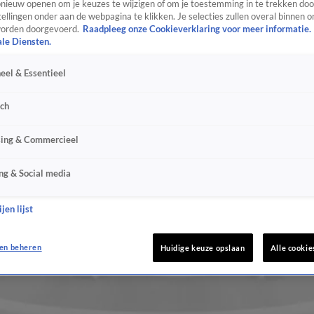
ieuw openen om je keuzes te wijzigen of om je toestemming in te trekken door
ellingen onder aan de webpagina te klikken. Je selecties zullen overal binnen o
orden doorgevoerd.
Raadpleeg onze Cookieverklaring voor meer informatie.
ale Diensten.
eel & Essentieel
sch
sing & Commercieel
ng & Social media
jen lijst
en beheren
Huidige keuze opslaan
Alle cookie