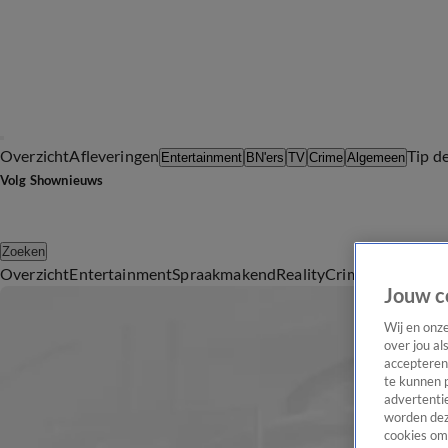
Overzicht
Afleveringen
Tip d
Entertainment
BN'ers
TV
Crime
Algemeen
Volg Shownieuws
Zoeken
Overzicht
Entertainment
Spraakmakend
Reality
Crime
Video's
Afl
Jouw c
Wij en onz
over jou al
accepteren
te kunnen 
advertentie
worden dez
cookies om 