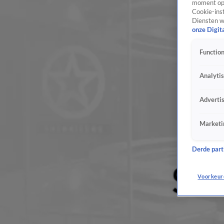
moment opn
Cookie-inst
Diensten w
onze Digit
Function
Analyti
Adverti
Marketi
Derde parti
Voorkeur