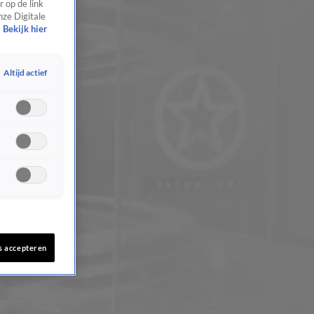
 op de link
nze Digitale
Bekijk hier
Altijd actief
s accepteren