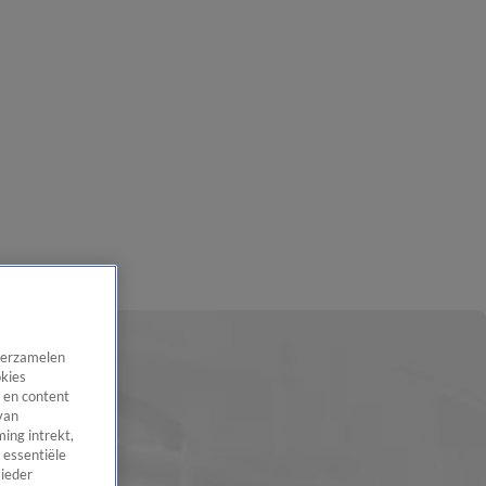
 verzamelen
okies
 en content
van
ing intrekt,
 essentiële
 ieder