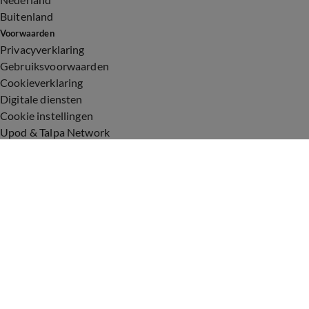
Buitenland
Voorwaarden
Privacyverklaring
Gebruiksvoorwaarden
Cookieverklaring
Digitale diensten
Cookie instellingen
Upod & Talpa Network
Adverteren
Vacatures
Publieksservice
Toegankelijkheid
Over ons
Neem contact op
+31 (0)6 - 549 628 21
show@talpanetwork.com
Tip de redactie
Volg Shownieuws