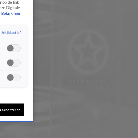
 op de link
nze Digitale
Bekijk hier
Altijd actief
s accepteren