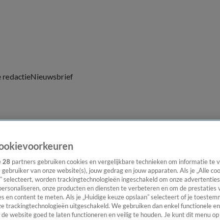
e redactie
Nieuwsbrief
everingen
ookievoorkeuren
e
28
partners gebruiken cookies en vergelijkbare technieken om informatie te
s gebruiker van onze website(s), jouw gedrag en jouw apparaten. Als je „Alle co
” selecteert, worden trackingtechnologieën ingeschakeld om onze advertenties
personaliseren, onze producten en diensten te verbeteren en om de prestaties 
s en content te meten. Als je „Huidige keuze opslaan” selecteert of je toestemm
e trackingtechnologieën uitgeschakeld. We gebruiken dan enkel functionele en
de website goed te laten functioneren en veilig te houden. Je kunt dit menu op