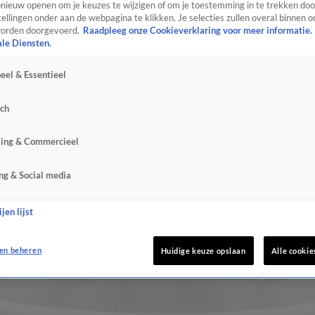
ieuw openen om je keuzes te wijzigen of om je toestemming in te trekken door
ellingen onder aan de webpagina te klikken. Je selecties zullen overal binnen o
orden doorgevoerd.
Raadpleeg onze Cookieverklaring voor meer informatie.
ale Diensten.
eel & Essentieel
sch
sing & Commercieel
ng & Social media
jen lijst
en beheren
Huidige keuze opslaan
Alle cookie