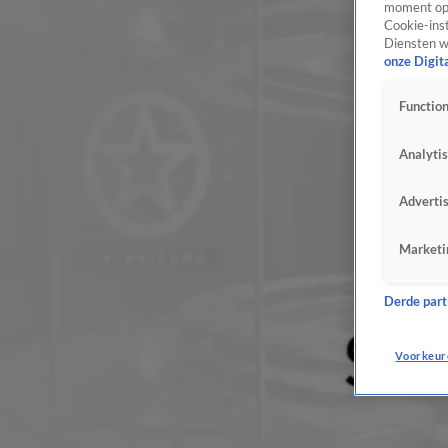
moment opn
Cookie-inst
Diensten w
onze Digit
Function
Analyti
Adverti
Marketi
Derde parti
Voorkeur