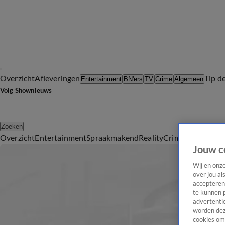
Overzicht
Afleveringen
Tip d
Entertainment
BN'ers
TV
Crime
Algemeen
Volg Shownieuws
Zoeken
Overzicht
Entertainment
Spraakmakend
Reality
Crime
Video's
Afl
Jouw c
Wij en onz
over jou al
accepteren
te kunnen 
advertentie
worden dez
cookies om 