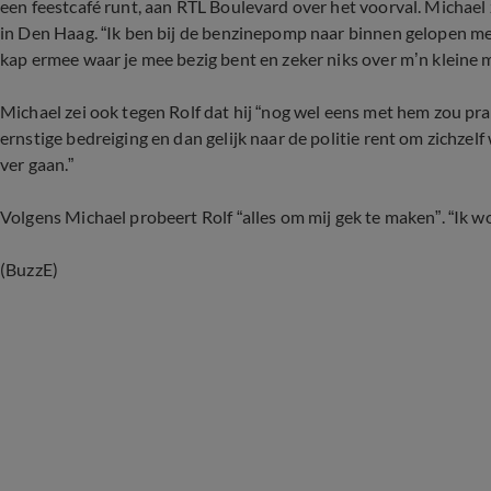
een feestcafé runt, aan RTL Boulevard over het voorval. Michael z
in Den Haag. “Ik ben bij de benzinepomp naar binnen gelopen me
kap ermee waar je mee bezig bent en zeker niks over m’n kleine 
Michael zei ook tegen Rolf dat hij “nog wel eens met hem zou prate
ernstige bedreiging en dan gelijk naar de politie rent om zichzelf w
ver gaan.”
Volgens Michael probeert Rolf “alles om mij gek te maken”. “Ik w
(BuzzE)