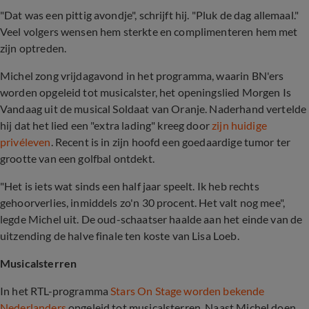
"Dat was een pittig avondje", schrijft hij. "Pluk de dag allemaal."
Veel volgers wensen hem sterkte en complimenteren hem met
zijn optreden.
Michel zong vrijdagavond in het programma, waarin BN'ers
worden opgeleid tot musicalster, het openingslied Morgen Is
Vandaag uit de musical Soldaat van Oranje. Naderhand vertelde
hij dat het lied een "extra lading" kreeg door
zijn huidige
privéleven
. Recent is in zijn hoofd een goedaardige tumor ter
grootte van een golfbal ontdekt.
"Het is iets wat sinds een half jaar speelt. Ik heb rechts
gehoorverlies, inmiddels zo'n 30 procent. Het valt nog mee",
legde Michel uit. De oud-schaatser haalde aan het einde van de
uitzending de halve finale ten koste van Lisa Loeb.
Musicalsterren
In het RTL-programma
Stars On Stage worden bekende
Nederlanders
opgeleid tot musicalsterren. Naast Michel doen