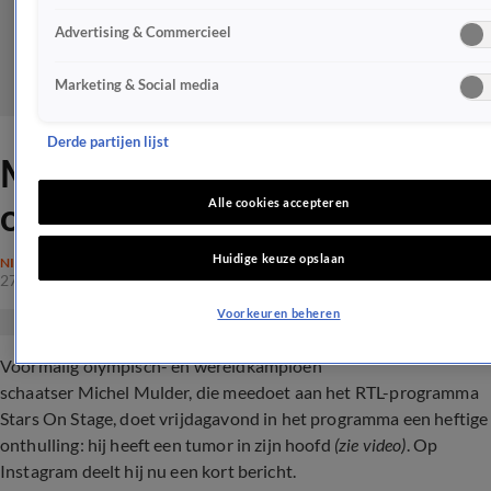
Advertising & Commercieel
Marketing & Social media
Derde partijen lijst
Michel Mulder na vreselijke
onthulling: 'Pluk de dag'
Alle cookies accepteren
Huidige keuze opslaan
NIEUWS
27 jan 2024, 10:58
Voorkeuren beheren
Voormalig olympisch- en wereldkampioen
schaatser Michel Mulder, die meedoet aan het RTL-programma
Stars On Stage, doet vrijdagavond in het programma een heftige
onthulling: hij heeft een tumor in zijn hoofd
(zie video)
. Op
Instagram deelt hij nu een kort bericht.