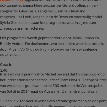
ook zangeres Emma Heesters, zanger Gerard Joling, singer-
songwriter Glen Faria, zangeres Susanna Klibansky,
zangeres Lisa Loeb, zanger John de Bever en voormalig model
Sylvia Geersen mee aan het programma waarin zij moeten
zingen, dansen en acteren.
Het programma wordt gepresenteerd door Jamai Loman en
Buddy Vedder. De deelnemers worden iedere week beoordeeld
Emma Heesters en Gerard Joling in 
door Albert Verlinde en Paul de Leeuw en twee wisselende
musicalprogramma Stars On Stage
recensenten.
Coach
1:40
In maart vorig jaar maakte Michel bekend dat hij coach wordt bij
het internationale schaatscollectief Team Novus. De topsprinter
van weleer, die goud won op de 500 meter op de Winterspelen
van Sotsji in 2014, gaat de Australiër Daniel Greig bijstaan.
"Ik heb in 2022 heel bewust even afstand genomen van de sport,
na ruim zestien jaar actief te zijn geweest als schaatser en