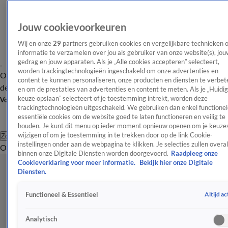
Jouw cookievoorkeuren
Wij en onze
29
partners gebruiken cookies en vergelijkbare technieken 
informatie te verzamelen over jou als gebruiker van onze website(s), jou
gedrag en jouw apparaten. Als je „Alle cookies accepteren” selecteert,
worden trackingtechnologieën ingeschakeld om onze advertenties en
Overzicht
Afleveringen
Tip
Entertainment
BN'ers
TV
Crime
Algemeen
content te kunnen personaliseren, onze producten en diensten te verbet
de redactie
Nieuwsbrief
en om de prestaties van advertenties en content te meten. Als je „Huidi
keuze opslaan” selecteert of je toestemming intrekt, worden deze
Volg Shownieuws
trackingtechnologieën uitgeschakeld. We gebruiken dan enkel functionel
essentiële cookies om de website goed te laten functioneren en veilig te
houden. Je kunt dit menu op ieder moment opnieuw openen om je keuzes
wijzigen of om je toestemming in te trekken door op de link Cookie-
Zoeken
instellingen onder aan de webpagina te klikken. Je selecties zullen overal
Overzicht
Entertainment
Spraakmakend
Reality
Crime
Video's
Afl
binnen onze Digitale Diensten worden doorgevoerd.
Raadpleeg onze
Cookieverklaring voor meer informatie.
Bekijk hier onze Digitale
Diensten.
Altijd ac
Functioneel & Essentieel
Analytisch