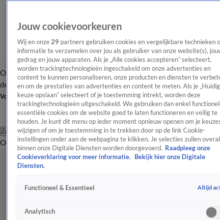
Jouw cookievoorkeuren
Wij en onze
29
partners gebruiken cookies en vergelijkbare technieken 
informatie te verzamelen over jou als gebruiker van onze website(s), jou
gedrag en jouw apparaten. Als je „Alle cookies accepteren” selecteert,
worden trackingtechnologieën ingeschakeld om onze advertenties en
Overzicht
Afleveringen
Tip
Entertainment
BN'ers
TV
Crime
Algemeen
content te kunnen personaliseren, onze producten en diensten te verbet
de redactie
Nieuwsbrief
en om de prestaties van advertenties en content te meten. Als je „Huidi
keuze opslaan” selecteert of je toestemming intrekt, worden deze
Volg Shownieuws
trackingtechnologieën uitgeschakeld. We gebruiken dan enkel functionel
essentiële cookies om de website goed te laten functioneren en veilig te
houden. Je kunt dit menu op ieder moment opnieuw openen om je keuzes
wijzigen of om je toestemming in te trekken door op de link Cookie-
Zoeken
instellingen onder aan de webpagina te klikken. Je selecties zullen overal
Overzicht
Entertainment
Spraakmakend
Reality
Crime
Video's
Afl
binnen onze Digitale Diensten worden doorgevoerd.
Raadpleeg onze
Cookieverklaring voor meer informatie.
Bekijk hier onze Digitale
Diensten.
Altijd ac
Functioneel & Essentieel
Analytisch