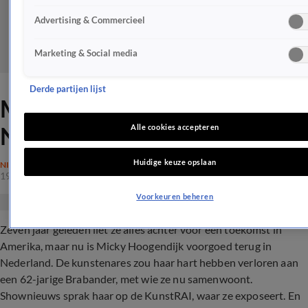
Advertising & Commercieel
Marketing & Social media
Derde partijen lijst
Micky Hoogendijk terug in
Nederland voor de liefde?
Alle cookies accepteren
Huidige keuze opslaan
NIEUWS
19 apr 2019, 22:52
Voorkeuren beheren
Zeven jaar geleden liet ze alles achter voor een toekomst in
Amerika, maar nu is Micky Hoogendijk voorgoed terug in
Nederland. De kunstenares zou haar hart hebben verloren aan
een 62-jarige Brabander, met wie ze nu samenwoont.
Shownieuws sprak haar op de KunstRAI, waar ze exposeert. En