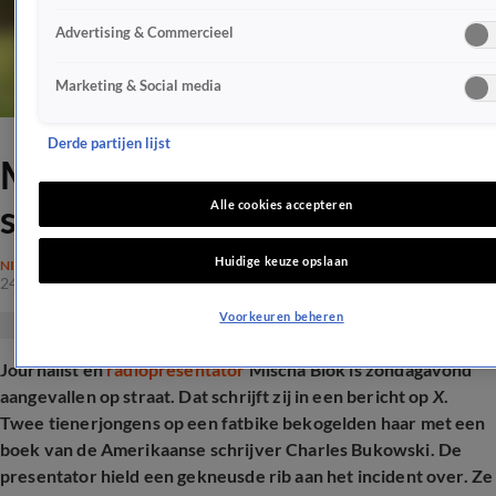
Advertising & Commercieel
Marketing & Social media
Derde partijen lijst
Mischa Blok aangevallen op
straat
Alle cookies accepteren
Huidige keuze opslaan
NIEUWS
24 nov 2025, 10:13
Voorkeuren beheren
Journalist en
radiopresentator
Mischa Blok is zondagavond
aangevallen op straat. Dat schrijft zij in een bericht op
X
.
Twee tienerjongens op een fatbike bekogelden haar met een
boek van de Amerikaanse schrijver Charles Bukowski. De
presentator hield een gekneusde rib aan het incident over. Ze