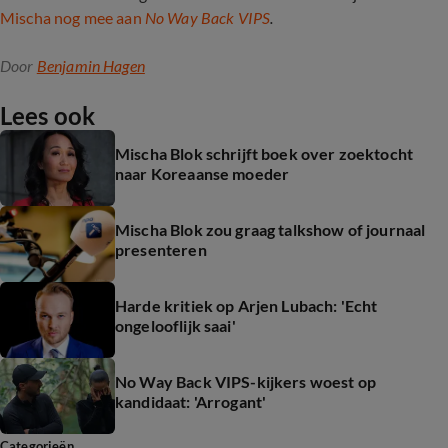
Mischa nog mee aan
No Way Back VIPS
.
Door
Benjamin Hagen
Lees ook
Mischa Blok schrijft boek over zoektocht
naar Koreaanse moeder
Mischa Blok zou graag talkshow of journaal
presenteren
Harde kritiek op Arjen Lubach: 'Echt
ongelooflijk saai'
No Way Back VIPS-kijkers woest op
kandidaat: 'Arrogant'
Categorieën