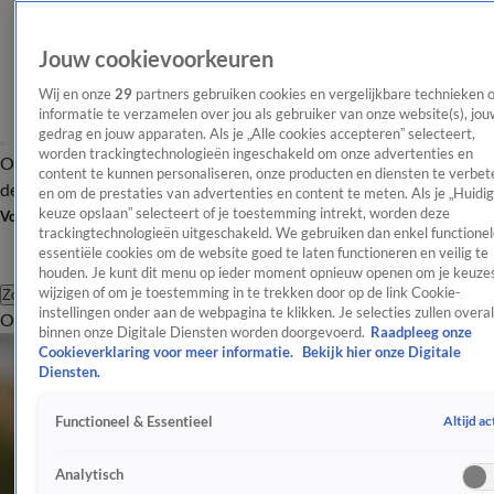
Jouw cookievoorkeuren
Wij en onze
29
partners gebruiken cookies en vergelijkbare technieken 
informatie te verzamelen over jou als gebruiker van onze website(s), jou
gedrag en jouw apparaten. Als je „Alle cookies accepteren” selecteert,
worden trackingtechnologieën ingeschakeld om onze advertenties en
Overzicht
Afleveringen
Tip
Entertainment
BN'ers
TV
Crime
Algemeen
content te kunnen personaliseren, onze producten en diensten te verbet
de redactie
Nieuwsbrief
en om de prestaties van advertenties en content te meten. Als je „Huidi
keuze opslaan” selecteert of je toestemming intrekt, worden deze
Volg Shownieuws
trackingtechnologieën uitgeschakeld. We gebruiken dan enkel functionel
essentiële cookies om de website goed te laten functioneren en veilig te
houden. Je kunt dit menu op ieder moment opnieuw openen om je keuzes
wijzigen of om je toestemming in te trekken door op de link Cookie-
Zoeken
instellingen onder aan de webpagina te klikken. Je selecties zullen overal
Overzicht
Entertainment
Spraakmakend
Reality
Crime
Video's
Afl
binnen onze Digitale Diensten worden doorgevoerd.
Raadpleeg onze
Cookieverklaring voor meer informatie.
Bekijk hier onze Digitale
Diensten.
Altijd ac
Functioneel & Essentieel
Analytisch