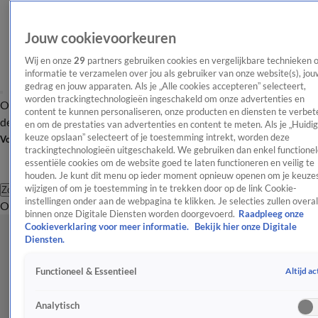
Jouw cookievoorkeuren
Wij en onze
29
partners gebruiken cookies en vergelijkbare technieken 
informatie te verzamelen over jou als gebruiker van onze website(s), jou
gedrag en jouw apparaten. Als je „Alle cookies accepteren” selecteert,
worden trackingtechnologieën ingeschakeld om onze advertenties en
Overzicht
Afleveringen
Tip
Entertainment
BN'ers
TV
Crime
Algemeen
content te kunnen personaliseren, onze producten en diensten te verbet
de redactie
Nieuwsbrief
en om de prestaties van advertenties en content te meten. Als je „Huidi
keuze opslaan” selecteert of je toestemming intrekt, worden deze
Volg Shownieuws
trackingtechnologieën uitgeschakeld. We gebruiken dan enkel functionel
essentiële cookies om de website goed te laten functioneren en veilig te
houden. Je kunt dit menu op ieder moment opnieuw openen om je keuzes
wijzigen of om je toestemming in te trekken door op de link Cookie-
Zoeken
instellingen onder aan de webpagina te klikken. Je selecties zullen overal
Overzicht
Entertainment
Spraakmakend
Reality
Crime
Video's
Afl
binnen onze Digitale Diensten worden doorgevoerd.
Raadpleeg onze
Cookieverklaring voor meer informatie.
Bekijk hier onze Digitale
Diensten.
Altijd ac
Functioneel & Essentieel
Analytisch