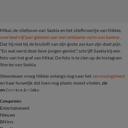
Mikai, de stiefzoon van Saskia en het stiefbroertje van Nikkie,
overleed vijf jaar geleden aan een zeldzame vorm van kanker.
Dat hij niet bij de bruiloft van zijn grote zus kan zijn doet pijn.
"En wat werd deze lieve jongen gemist", schrijft Saskia bij een
foto van het graf van Mikai. De foto is te zien op de Instagram
Stories van Saskia.
Shownieuws v
roeg Nikkie onlangs nog naar het
verrassingsfeest
en haar huwelijk dat toen nog plaats moest vinden,
zie
Nikkie over huwelijk
onderstaande video.
Categorieën
0:19
Entertainment
Nieuws
BN'ers