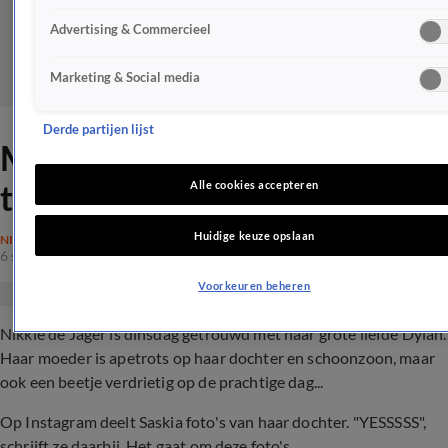
Advertising & Commercieel
Marketing & Social media
Derde partijen lijst
Moeder emotioneel op
trouwdag Nikkie de Jager
Alle cookies accepteren
Huidige keuze opslaan
NIEUWS
6 sep 2022, 22:28
Voorkeuren beheren
Nikkie de Jager is dinsdag getrouwd met haar grote liefde Dylan.
Haar moeder is apetrots op haar dochter en schoonzoon, maar
ook een beetje verdrietig op de prachtige dag...
Op Instagram deelt Saskia foto's van haar dochter. "YESSSSS",
schrijft ze daarbij. Het gaat om deze foto's.