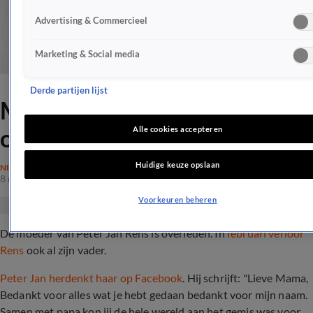
Advertising & Commercieel
Marketing & Social media
Derde partijen lijst
Moeder Peter Jan Rens
overleden
Alle cookies accepteren
Huidige keuze opslaan
NIEUWS
8 mei 2018, 16:59
Voorkeuren beheren
De moeder van Peter Jan Rens is overleden. In
februari verloor
Rens
ook al zijn vader.
Peter Jan herdenkt haar op Facebook
. Hij schrijft: "Lieve Mama,
Bedankt voor alles wat je hebt gedaan bedankt voor mijn naam.
Samen met papa kon jij de hele wereld aan het gemis was voor