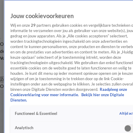
Jouw cookievoorkeuren
Wij en onze
29
partners gebruiken cookies en vergelijkbare technieken 
informatie te verzamelen over jou als gebruiker van onze website(s), jou
gedrag en jouw apparaten. Als je „Alle cookies accepteren” selecteert,
worden trackingtechnologieën ingeschakeld om onze advertenties en
Overzicht
Afleveringen
Tip
Entertainment
BN'ers
TV
Crime
Algemeen
content te kunnen personaliseren, onze producten en diensten te verbet
de redactie
Nieuwsbrief
en om de prestaties van advertenties en content te meten. Als je „Huidi
keuze opslaan” selecteert of je toestemming intrekt, worden deze
Volg Shownieuws
trackingtechnologieën uitgeschakeld. We gebruiken dan enkel functionel
essentiële cookies om de website goed te laten functioneren en veilig te
houden. Je kunt dit menu op ieder moment opnieuw openen om je keuzes
wijzigen of om je toestemming in te trekken door op de link Cookie-
Zoeken
instellingen onder aan de webpagina te klikken. Je selecties zullen overal
Overzicht
Entertainment
Spraakmakend
Reality
Crime
Video's
Afl
binnen onze Digitale Diensten worden doorgevoerd.
Raadpleeg onze
Cookieverklaring voor meer informatie.
Bekijk hier onze Digitale
Diensten.
Altijd ac
Functioneel & Essentieel
Analytisch