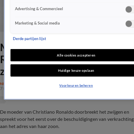
Advertising & Commercieel
Marketing & Social media
Derde partijen lijst
Moeder van Christiano
Ronaldo doorbreekt het
Alle cookies accepteren
zwijgen
Huidige keuze opslaan
NIEUWS
Voorkeuren beheren
7 feb 2019, 21:06
De moeder van Christiano Ronaldo doorbreekt het zwijgen en
spreekt voor het eerst over de beschuldigingen van verkrachting
aan het adres van haar zoon.