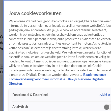
Jouw cookievoorkeuren
Wij en onze
28
partners gebruiken cookies en vergelijkbare technieken 
informatie te verzamelen over jou als gebruiker van onze website(s), jou
gedrag en jouw apparaten. Als je „Alle cookies accepteren” selecteert,
worden trackingtechnologieën ingeschakeld om onze advertenties en
Overzicht
Afleveringen
Tip
Entertainment
BN'ers
TV
Crime
Algemeen
content te kunnen personaliseren, onze producten en diensten te verbet
de redactie
Nieuwsbrief
en om de prestaties van advertenties en content te meten. Als je „Huidi
keuze opslaan” selecteert of je toestemming intrekt, worden deze
Volg Shownieuws
trackingtechnologieën uitgeschakeld. We gebruiken dan enkel functionel
essentiële cookies om de website goed te laten functioneren en veilig te
houden. Je kunt dit menu op ieder moment opnieuw openen om je keuzes
wijzigen of om je toestemming in te trekken door op de link Cookie-
Zoeken
instellingen onder aan de webpagina te klikken. Je selecties zullen overal
Overzicht
Entertainment
Spraakmakend
Reality
Crime
Video's
Afl
binnen onze Digitale Diensten worden doorgevoerd.
Raadpleeg onze
Cookieverklaring voor meer informatie.
Bekijk hier onze Digitale
Diensten.
Altijd ac
Functioneel & Essentieel
Analytisch