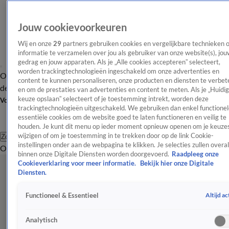
Jouw cookievoorkeuren
Wij en onze
29
partners gebruiken cookies en vergelijkbare technieken 
informatie te verzamelen over jou als gebruiker van onze website(s), jou
gedrag en jouw apparaten. Als je „Alle cookies accepteren” selecteert,
worden trackingtechnologieën ingeschakeld om onze advertenties en
Overzicht
Afleveringen
Tip
Entertainment
BN'ers
TV
Crime
Algemeen
content te kunnen personaliseren, onze producten en diensten te verbet
de redactie
Nieuwsbrief
en om de prestaties van advertenties en content te meten. Als je „Huidi
keuze opslaan” selecteert of je toestemming intrekt, worden deze
Volg Shownieuws
trackingtechnologieën uitgeschakeld. We gebruiken dan enkel functionel
essentiële cookies om de website goed te laten functioneren en veilig te
houden. Je kunt dit menu op ieder moment opnieuw openen om je keuzes
wijzigen of om je toestemming in te trekken door op de link Cookie-
Zoeken
instellingen onder aan de webpagina te klikken. Je selecties zullen overal
Overzicht
Entertainment
Spraakmakend
Reality
Crime
Video's
Afl
binnen onze Digitale Diensten worden doorgevoerd.
Raadpleeg onze
Cookieverklaring voor meer informatie.
Bekijk hier onze Digitale
Diensten.
Altijd ac
Functioneel & Essentieel
Analytisch