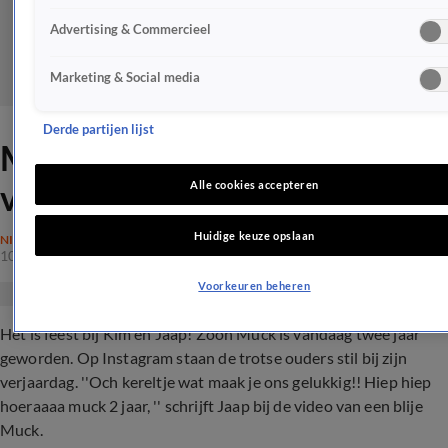
Advertising & Commercieel
Marketing & Social media
Derde partijen lijst
Muck viert tweede
verjaardag!
Alle cookies accepteren
Huidige keuze opslaan
NIEUWS
10 mei 2018, 10:54
Voorkeuren beheren
Het is feest bij Kim en Jaap! Zoon Muck is vandaag twee jaar
geworden. Op Instagram staan de trotse ouders stil bij zijn
verjaardag. ''Och kereltje wat maak je ons gelukkig!! Hiep hiep
hoeraaaa muck 2 jaar, '' schrijft Jaap bij de video van een blije
Muck.