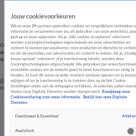
Jouw cookievoorkeuren
Wij en onze
29
partners gebruiken cookies en vergelijkbare technieken 
informatie te verzamelen over jou als gebruiker van onze website(s), jou
gedrag en jouw apparaten. Als je „Alle cookies accepteren” selecteert,
worden trackingtechnologieën ingeschakeld om onze advertenties en
Overzicht
Afleveringen
Tip
Entertainment
BN'ers
TV
Crime
Algemeen
content te kunnen personaliseren, onze producten en diensten te verbet
de redactie
Nieuwsbrief
en om de prestaties van advertenties en content te meten. Als je „Huidi
keuze opslaan” selecteert of je toestemming intrekt, worden deze
Volg Shownieuws
trackingtechnologieën uitgeschakeld. We gebruiken dan enkel functionel
essentiële cookies om de website goed te laten functioneren en veilig te
houden. Je kunt dit menu op ieder moment opnieuw openen om je keuzes
wijzigen of om je toestemming in te trekken door op de link Cookie-
Zoeken
instellingen onder aan de webpagina te klikken. Je selecties zullen overal
Overzicht
Entertainment
Spraakmakend
Reality
Crime
Video's
Afl
binnen onze Digitale Diensten worden doorgevoerd.
Raadpleeg onze
Cookieverklaring voor meer informatie.
Bekijk hier onze Digitale
Diensten.
Altijd ac
Functioneel & Essentieel
Analytisch