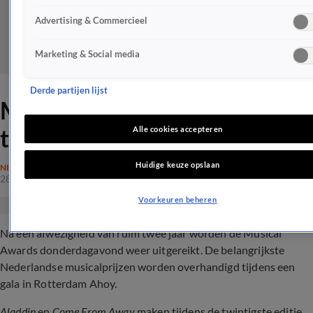
Advertising & Commercieel
Marketing & Social media
Derde partijen lijst
Musical Awards voor de
twintigste keer uitgereikt
Alle cookies accepteren
Huidige keuze opslaan
NIEUWS
28 apr 2022, 07:56
Voorkeuren beheren
Na een afwezigheid van ruim twee jaar worden de Musical
Awards donderdagavond weer uitgereikt. De belangrijkste
Nederlandse musicalprijzen worden overhandigd tijdens een
gala in Rotterdam Ahoy.
Aladdin
en
Come From Away
maken tijdens de twintigste editie