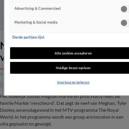
Advertising & Commercieel
Marketing & Social media
Derde partijen lijst
Neef Meghan: huwelijk
verscheurde familie
Alle cookies accepteren
Huidige keuze opslaan
NIEUWS
14 nov 2018, 20:37
Voorkeuren beheren
Het huwelijk tussen Meghan Markle en prins Harry heeft de
familie Markle ‘verscheurd’. Dat zegt de neef van Meghan, Tyler
Dooley, woensdagavond in het MTV-programma The Royal
World. In het programma wordt een groep aristocraten in een
villa geplaatst en gevolgd.