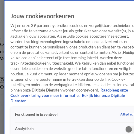
Jouw cookievoorkeuren
Wij en onze
29
partners gebruiken cookies en vergelijkbare technieken 
informatie te verzamelen over jou als gebruiker van onze website(s), jou
gedrag en jouw apparaten. Als je „Alle cookies accepteren” selecteert,
worden trackingtechnologieën ingeschakeld om onze advertenties en
Overzicht
Afleveringen
Tip
Entertainment
BN'ers
TV
Crime
Algemeen
content te kunnen personaliseren, onze producten en diensten te verbet
de redactie
Nieuwsbrief
en om de prestaties van advertenties en content te meten. Als je „Huidi
keuze opslaan” selecteert of je toestemming intrekt, worden deze
Volg Shownieuws
trackingtechnologieën uitgeschakeld. We gebruiken dan enkel functionel
essentiële cookies om de website goed te laten functioneren en veilig te
houden. Je kunt dit menu op ieder moment opnieuw openen om je keuzes
wijzigen of om je toestemming in te trekken door op de link Cookie-
Zoeken
instellingen onder aan de webpagina te klikken. Je selecties zullen overal
Overzicht
Entertainment
Spraakmakend
Reality
Crime
Video's
Afl
binnen onze Digitale Diensten worden doorgevoerd.
Raadpleeg onze
Cookieverklaring voor meer informatie.
Bekijk hier onze Digitale
Diensten.
Altijd ac
Functioneel & Essentieel
Analytisch