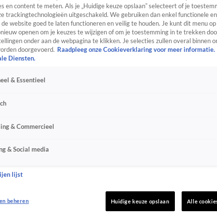
s en content te meten. Als je „Huidige keuze opslaan” selecteert of je toestemm
e trackingtechnologieën uitgeschakeld. We gebruiken dan enkel functionele en
de website goed te laten functioneren en veilig te houden. Je kunt dit menu op
ieuw openen om je keuzes te wijzigen of om je toestemming in te trekken door
ellingen onder aan de webpagina te klikken. Je selecties zullen overal binnen o
orden doorgevoerd.
Raadpleeg onze Cookieverklaring voor meer informatie.
ale Diensten.
eel & Essentieel
sch
sing & Commercieel
ng & Social media
jen lijst
en beheren
Huidige keuze opslaan
Alle cookie