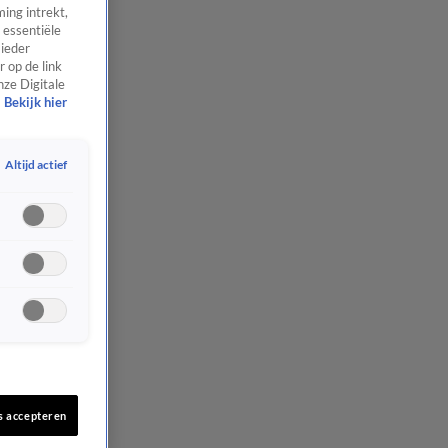
ing intrekt,
 essentiële
 ieder
 op de link
nze Digitale
Bekijk hier
Altijd actief
s accepteren