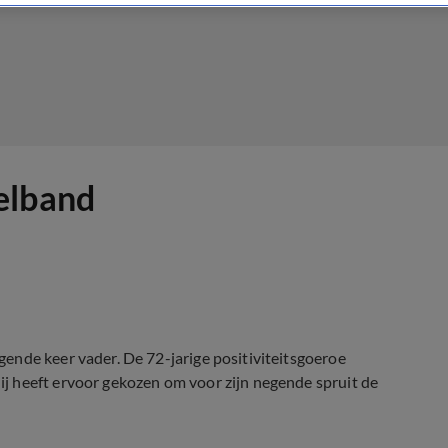
elband
ende keer vader. De 72-jarige positiviteitsgoeroe
j heeft ervoor gekozen om voor zijn negende spruit de