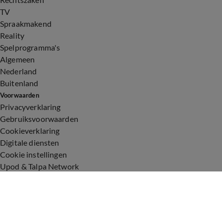
TV
Spraakmakend
Reality
Spelprogramma's
Algemeen
Nederland
Buitenland
Voorwaarden
Privacyverklaring
Gebruiksvoorwaarden
Cookieverklaring
Digitale diensten
Cookie instellingen
Upod & Talpa Network
Adverteren
Vacatures
Publieksservice
Toegankelijkheid