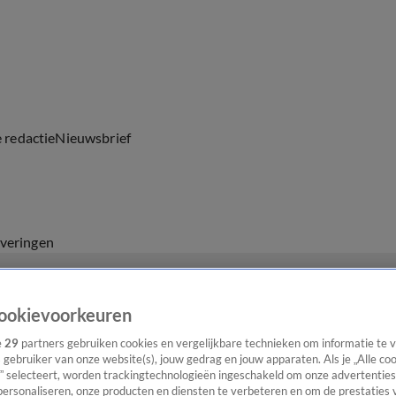
e redactie
Nieuwsbrief
everingen
ookievoorkeuren
e
29
partners gebruiken cookies en vergelijkbare technieken om informatie te
s gebruiker van onze website(s), jouw gedrag en jouw apparaten. Als je „Alle co
” selecteert, worden trackingtechnologieën ingeschakeld om onze advertenties
personaliseren, onze producten en diensten te verbeteren en om de prestaties 