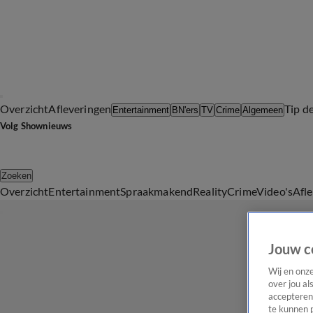
Overzicht
Afleveringen
Tip d
Entertainment
BN'ers
TV
Crime
Algemeen
Volg Shownieuws
Zoeken
Overzicht
Entertainment
Spraakmakend
Reality
Crime
Video's
Afl
Jouw c
Wij en onz
over jou al
accepteren
te kunnen 