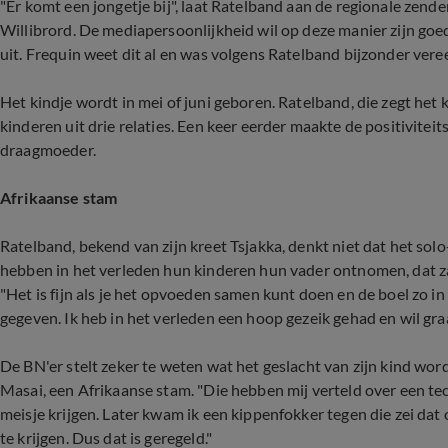
"Er komt een jongetje bij", laat Ratelband aan de regionale zend
Willibrord. De mediapersoonlijkheid wil op deze manier zijn goede
uit. Frequin weet dit al en was volgens Ratelband bijzonder vere
Het kindje wordt in mei of juni geboren. Ratelband, die zegt het 
kinderen uit drie relaties. Een keer eerder maakte de positivitei
draagmoeder.
Afrikaanse stam
Ratelband, bekend van zijn kreet Tsjakka, denkt niet dat het so
hebben in het verleden hun kinderen hun vader ontnomen, dat za
"Het is fijn als je het opvoeden samen kunt doen en de boel zo i
gegeven. Ik heb in het verleden een hoop gezeik gehad en wil graa
De BN'er stelt zeker te weten wat het geslacht van zijn kind wor
Masai, een Afrikaanse stam. "Die hebben mij verteld over een tec
meisje krijgen. Later kwam ik een kippenfokker tegen die zei dat
te krijgen. Dus dat is geregeld."