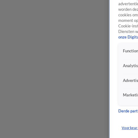
advertentie
worden dez
cookies om 
moment opn
Cookie-inst
Diensten w
onze Digit
Function
Analyti
Adverti
Marketi
Derde parti
Voorkeur