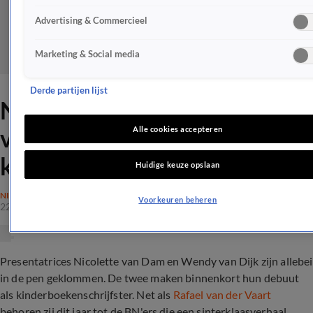
Advertising & Commercieel
Marketing & Social media
Derde partijen lijst
Nicolette van Dam en Wendy
van Dijk schrijven
Alle cookies accepteren
kinderboek
Huidige keuze opslaan
NIEUWS
Voorkeuren beheren
22 okt 2019, 15:25
Presentatrices Nicolette van Dam en Wendy van Dijk zijn allebei
in de pen geklommen. De twee maken binnenkort hun debuut
als kinderboekenschrijfster. Net als
Rafael van der Vaart
behoren zij dit jaar tot de BN'ers die een sinterklaasverhaal