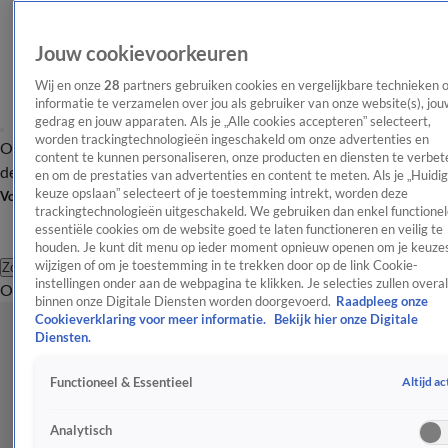
Jouw cookievoorkeuren
Wij en onze
28
partners gebruiken cookies en vergelijkbare technieken 
informatie te verzamelen over jou als gebruiker van onze website(s), jou
gedrag en jouw apparaten. Als je „Alle cookies accepteren” selecteert,
worden trackingtechnologieën ingeschakeld om onze advertenties en
Overzicht
Afleveringen
Tip
Entertainment
BN'ers
TV
Crime
Algemeen
content te kunnen personaliseren, onze producten en diensten te verbet
de redactie
Nieuwsbrief
en om de prestaties van advertenties en content te meten. Als je „Huidi
keuze opslaan” selecteert of je toestemming intrekt, worden deze
Volg Shownieuws
trackingtechnologieën uitgeschakeld. We gebruiken dan enkel functionel
essentiële cookies om de website goed te laten functioneren en veilig te
houden. Je kunt dit menu op ieder moment opnieuw openen om je keuzes
wijzigen of om je toestemming in te trekken door op de link Cookie-
Zoeken
instellingen onder aan de webpagina te klikken. Je selecties zullen overal
Overzicht
Entertainment
Spraakmakend
Reality
Crime
Video's
Afl
binnen onze Digitale Diensten worden doorgevoerd.
Raadpleeg onze
Cookieverklaring voor meer informatie.
Bekijk hier onze Digitale
Diensten.
Altijd ac
Functioneel & Essentieel
Analytisch