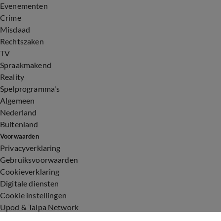
Evenementen
Crime
Misdaad
Rechtszaken
TV
Spraakmakend
Reality
Spelprogramma's
Algemeen
Nederland
Buitenland
Voorwaarden
Privacyverklaring
Gebruiksvoorwaarden
Cookieverklaring
Digitale diensten
Cookie instellingen
Upod & Talpa Network
Adverteren