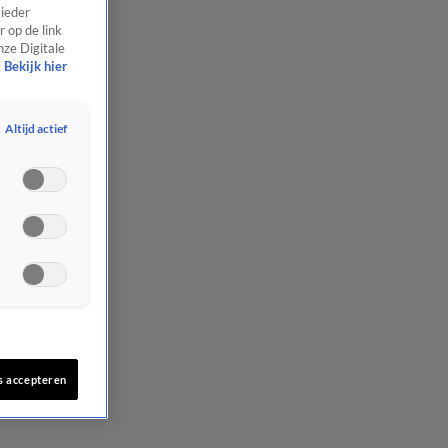
 ieder
 op de link
nze Digitale
Bekijk hier
Altijd actief
s accepteren