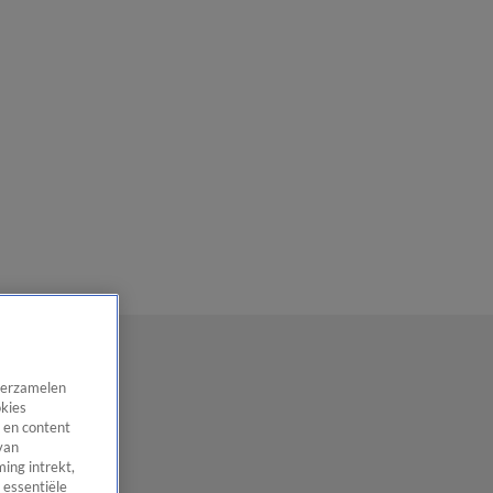
 verzamelen
okies
 en content
van
ing intrekt,
 essentiële