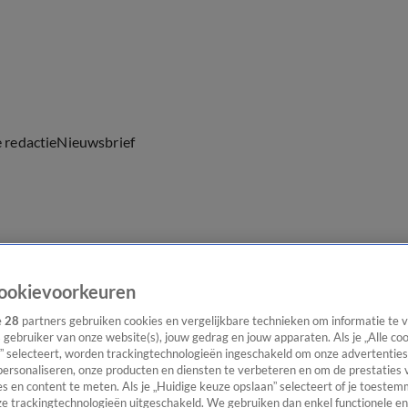
e redactie
Nieuwsbrief
everingen
ookievoorkeuren
e
28
partners gebruiken cookies en vergelijkbare technieken om informatie te
s gebruiker van onze website(s), jouw gedrag en jouw apparaten. Als je „Alle co
” selecteert, worden trackingtechnologieën ingeschakeld om onze advertenties
personaliseren, onze producten en diensten te verbeteren en om de prestaties 
s en content te meten. Als je „Huidige keuze opslaan” selecteert of je toestemm
e trackingtechnologieën uitgeschakeld. We gebruiken dan enkel functionele en