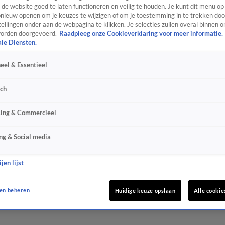
de website goed te laten functioneren en veilig te houden. Je kunt dit menu op
ieuw openen om je keuzes te wijzigen of om je toestemming in te trekken door
ellingen onder aan de webpagina te klikken. Je selecties zullen overal binnen o
orden doorgevoerd.
Raadpleeg onze Cookieverklaring voor meer informatie.
ale Diensten.
eel & Essentieel
sch
sing & Commercieel
ng & Social media
jen lijst
en beheren
Huidige keuze opslaan
Alle cookie