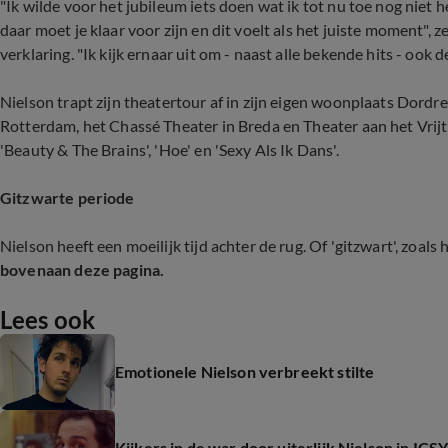
"Ik wilde voor het jubileum iets doen wat ik tot nu toe nog niet h
daar moet je klaar voor zijn en dit voelt als het juiste moment", ze
verklaring. "Ik kijk ernaar uit om - naast alle bekende hits - ook d
Nielson trapt zijn theatertour af in zijn eigen woonplaats Dord
Rotterdam, het Chassé Theater in Breda en Theater aan het Vrijth
'Beauty & The Brains', 'Hoe' en 'Sexy Als Ik Dans'.
Gitzwarte periode
Nielson heeft een moeilijk tijd achter de rug. Of 'gitzwart', zoals 
bovenaan deze pagina.
Lees ook
Emotionele Nielson verbreekt stilte
Kijkers in de war door uiterlijk Nielson in ICS