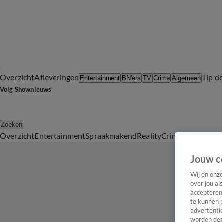
Overzicht
Afleveringen
Tip d
Entertainment
BN'ers
TV
Crime
Algemeen
Volg Shownieuws
Zoeken
Overzicht
Entertainment
Spraakmakend
Reality
Crime
Video's
Afl
Jouw c
Wij en onz
over jou al
accepteren
te kunnen 
advertentie
worden dez