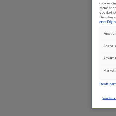
cookies om 
moment opn
Cookie-inst
Diensten w
onze Digit
Function
Analyti
Adverti
Marketi
Derde parti
Voorkeur