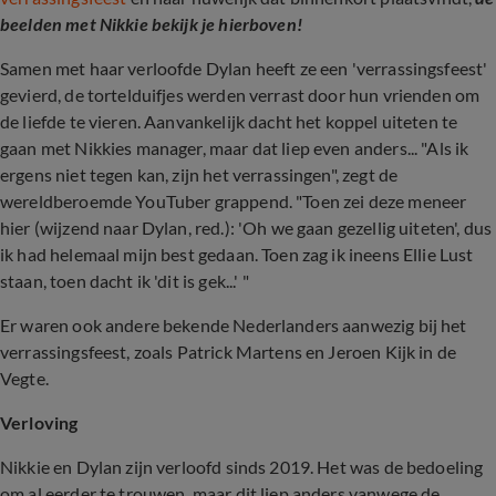
beelden met Nikkie bekijk je hierboven!
Samen met haar verloofde Dylan heeft ze een 'verrassingsfeest'
gevierd, de tortelduifjes werden verrast door hun vrienden om
de liefde te vieren. Aanvankelijk dacht het koppel uiteten te
gaan met Nikkies manager, maar dat liep even anders... "Als ik
ergens niet tegen kan, zijn het verrassingen", zegt de
wereldberoemde YouTuber grappend. "Toen zei deze meneer
hier (wijzend naar Dylan, red.): 'Oh we gaan gezellig uiteten', dus
ik had helemaal mijn best gedaan. Toen zag ik ineens Ellie Lust
staan, toen dacht ik 'dit is gek...' "
Er waren ook andere bekende Nederlanders aanwezig bij het
verrassingsfeest, zoals Patrick Martens en Jeroen Kijk in de
Vegte.
Verloving
Nikkie en Dylan zijn verloofd sinds 2019. Het was de bedoeling
om al eerder te trouwen, maar dit liep anders vanwege de