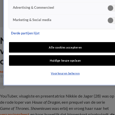
Advertising & Commercieel
Marketing & Social media
Derde partijen lijst
Nikkie de Jager vertelt over
verrassingsfeest en huwelijk
Alle cookies accepteren
op rode loper
Huidige keuze opslaan
NIEUWS
Voorkeuren beheren
11 aug 2022, 20:02
YouTuber, visagiste en presentatrice Nikkie de Jager (28) was op
de rode loper van
House of Dragon
, een prequel van de serie
Game of Thrones
.
Shownieuws
was erbij en vroeg haar naar het
verrassingsfeest
en haar huwelijk dat binnenkort plaatsvindt,
de