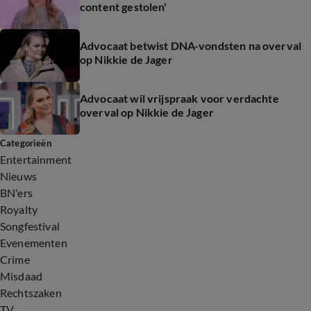
content gestolen'
Advocaat betwist DNA-vondsten na overval
op Nikkie de Jager
Advocaat wil vrijspraak voor verdachte
overval op Nikkie de Jager
Categorieën
Entertainment
Nieuws
BN'ers
Royalty
Songfestival
Evenementen
Crime
Misdaad
Rechtszaken
TV