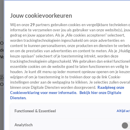
Jouw cookievoorkeuren
Wij en onze
29
partners gebruiken cookies en vergelijkbare technieken 
informatie te verzamelen over jou als gebruiker van onze website(s), jou
gedrag en jouw apparaten. Als je „Alle cookies accepteren” selecteert,
worden trackingtechnologieën ingeschakeld om onze advertenties en
Overzicht
Afleveringen
Tip
Entertainment
BN'ers
TV
Crime
Algemeen
content te kunnen personaliseren, onze producten en diensten te verbet
de redactie
Nieuwsbrief
en om de prestaties van advertenties en content te meten. Als je „Huidi
keuze opslaan” selecteert of je toestemming intrekt, worden deze
Volg Shownieuws
trackingtechnologieën uitgeschakeld. We gebruiken dan enkel functionel
essentiële cookies om de website goed te laten functioneren en veilig te
houden. Je kunt dit menu op ieder moment opnieuw openen om je keuzes
wijzigen of om je toestemming in te trekken door op de link Cookie-
Zoeken
instellingen onder aan de webpagina te klikken. Je selecties zullen overal
Overzicht
Entertainment
Spraakmakend
Reality
Crime
Video's
Afl
binnen onze Digitale Diensten worden doorgevoerd.
Raadpleeg onze
Cookieverklaring voor meer informatie.
Bekijk hier onze Digitale
Diensten.
Altijd ac
Functioneel & Essentieel
Analytisch