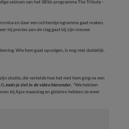
huidige seizoen van het SBS6-programma The Tribute -
Veronica en daar een ochtendprogramma gaat maken.
er hij precies aan de slag gaat bij zijn nieuwe
ekening. Wie hem gaat opvolgen, is nog niet duidelijk.
ijn studio, die vertelde hoe het met hem ging na een
10,
zoals je ziet in de video hieronder
.
"We hebben
nnen bij Ajax maandag en gisteren hebben ze weer