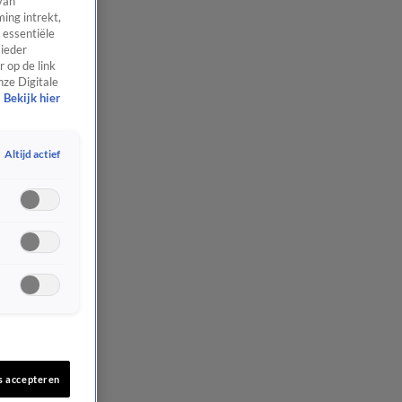
van
ing intrekt,
 essentiële
 ieder
 op de link
nze Digitale
Bekijk hier
Altijd actief
s accepteren