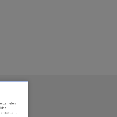
 verzamelen
okies
 en content