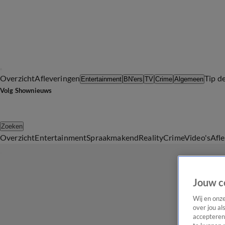
Overzicht
Afleveringen
Tip d
Entertainment
BN'ers
TV
Crime
Algemeen
Volg Shownieuws
Zoeken
Overzicht
Entertainment
Spraakmakend
Reality
Crime
Video's
Afl
Jouw c
Wij en onz
over jou al
accepteren