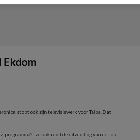
rd Ekdom
nica, stopt ook zijn televisiewerk voor Talpa. Dat
.
tv-programma's, zo ook rond de uitzending van de Top