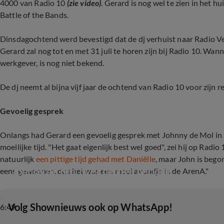
4000 van Radio 10
(zie video)
. Gerard is nog wel te zien in het 
Battle of the Bands.
Dinsdagochtend werd bevestigd dat de dj verhuist naar Radio 
Gerard zal nog tot en met 31 juli te horen zijn bij Radio 10. Wanne
werkgever, is nog niet bekend.
De dj neemt al bijna vijf jaar de ochtend van Radio 10 voor zijn r
Gevoelig gesprek
Onlangs had Gerard een gevoelig gesprek met Johnny de Mol in z
moeilijke tijd. "Het gaat eigenlijk best wel goed", zei hij op Radio 
natuurlijk
een pittige tijd gehad met Daniëlle
, maar John is bego
Johnny de Mol over heftige periode
eens gewonnen, dus het was een mooi avondje in de ArenA."
‎Volg Shownieuws ook op WhatsApp!
6:49