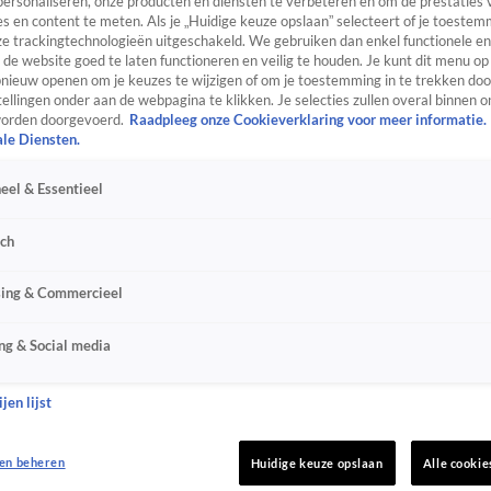
personaliseren, onze producten en diensten te verbeteren en om de prestaties 
s en content te meten. Als je „Huidige keuze opslaan” selecteert of je toestemm
e trackingtechnologieën uitgeschakeld. We gebruiken dan enkel functionele en
de website goed te laten functioneren en veilig te houden. Je kunt dit menu op
ieuw openen om je keuzes te wijzigen of om je toestemming in te trekken door
ellingen onder aan de webpagina te klikken. Je selecties zullen overal binnen o
orden doorgevoerd.
Raadpleeg onze Cookieverklaring voor meer informatie.
ale Diensten.
eel & Essentieel
sch
sing & Commercieel
ng & Social media
jen lijst
en beheren
Huidige keuze opslaan
Alle cookie