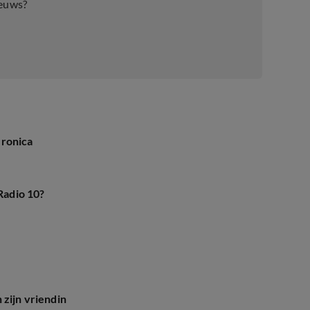
ieuws?
eronica
Radio 10?
 zijn vriendin