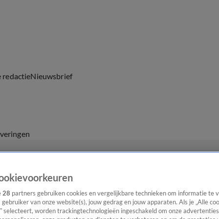
e redactie
Nieuwsbrief
everingen
ookievoorkeuren
e
28
partners gebruiken cookies en vergelijkbare technieken om informatie te
s gebruiker van onze website(s), jouw gedrag en jouw apparaten. Als je „Alle co
” selecteert, worden trackingtechnologieën ingeschakeld om onze advertenties