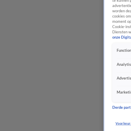
te kunnen 
advertentie
worden dez
cookies om 
moment opn
Cookie-inst
Diensten w
onze Digit
Function
Analyti
Adverti
Marketi
Derde parti
Voorkeur