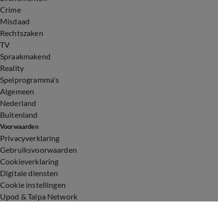
Crime
Misdaad
Rechtszaken
TV
Spraakmakend
Reality
Spelprogramma's
Algemeen
Nederland
Buitenland
Voorwaarden
Privacyverklaring
Gebruiksvoorwaarden
Cookieverklaring
Digitale diensten
Cookie instellingen
Upod & Talpa Network
Adverteren