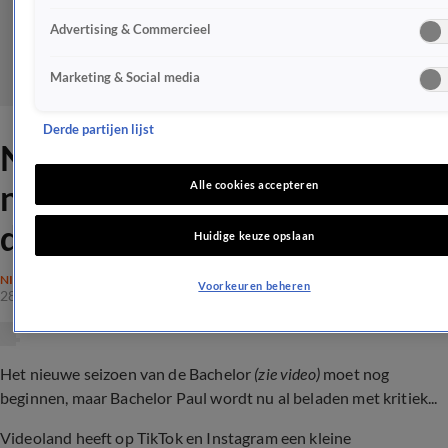
Advertising & Commercieel
Marketing & Social media
Derde partijen lijst
Nu al grote kritiek op de
nieuwe Bachelor: 'Rennen
Alle cookies accepteren
dames'
Huidige keuze opslaan
NIEUWS
Voorkeuren beheren
28 feb 2024, 21:20
Het nieuwe seizoen van de Bachelor
(zie video)
moet nog
beginnen, maar Bachelor Paul wordt nu al beladen met kritiek...
Videoland heeft op TikTok en Instagram een kleine