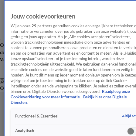
Jouw cookievoorkeuren
Wij en onze
29
partners gebruiken cookies en vergelijkbare technieken 
informatie te verzamelen over jou als gebruiker van onze website(s), jou
gedrag en jouw apparaten. Als je „Alle cookies accepteren” selecteert,
worden trackingtechnologieën ingeschakeld om onze advertenties en
Overzicht
Afleveringen
Tip
Entertainment
BN'ers
TV
Crime
Algemeen
content te kunnen personaliseren, onze producten en diensten te verbet
de redactie
Nieuwsbrief
en om de prestaties van advertenties en content te meten. Als je „Huidi
keuze opslaan” selecteert of je toestemming intrekt, worden deze
Volg Shownieuws
trackingtechnologieën uitgeschakeld. We gebruiken dan enkel functionel
essentiële cookies om de website goed te laten functioneren en veilig te
houden. Je kunt dit menu op ieder moment opnieuw openen om je keuzes
wijzigen of om je toestemming in te trekken door op de link Cookie-
Zoeken
instellingen onder aan de webpagina te klikken. Je selecties zullen overal
Overzicht
Entertainment
Spraakmakend
Reality
Crime
Video's
Afl
binnen onze Digitale Diensten worden doorgevoerd.
Raadpleeg onze
Cookieverklaring voor meer informatie.
Bekijk hier onze Digitale
Diensten.
Altijd ac
Functioneel & Essentieel
Analytisch