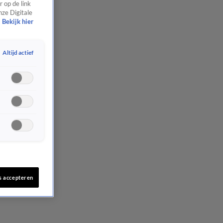
 op de link
nze Digitale
Bekijk hier
Altijd actief
s accepteren