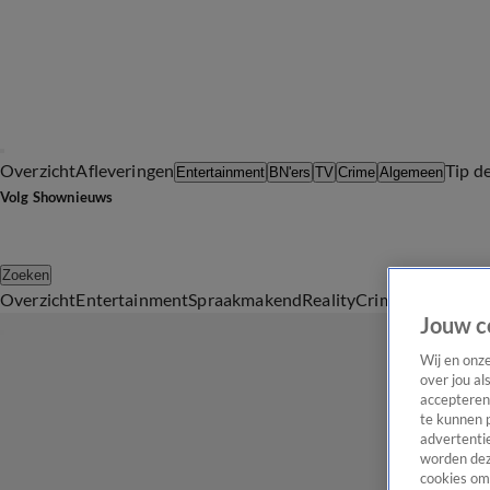
Overzicht
Afleveringen
Tip d
Entertainment
BN'ers
TV
Crime
Algemeen
Volg Shownieuws
Zoeken
Overzicht
Entertainment
Spraakmakend
Reality
Crime
Video's
Afl
Jouw c
Wij en onz
over jou al
accepteren
te kunnen 
advertentie
worden dez
cookies om 