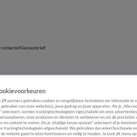
e redactie
Nieuwsbrief
everingen
ookievoorkeuren
e
29
partners gebruiken cookies en vergelijkbare technieken om informatie te
s gebruiker van onze website(s), jouw gedrag en jouw apparaten. Als je „Alle co
” selecteert, worden trackingtechnologieën ingeschakeld om onze advertenties
personaliseren, onze producten en diensten te verbeteren en om de prestaties 
s en content te meten. Als je „Huidige keuze opslaan” selecteert of je toestemm
e trackingtechnologieën uitgeschakeld. We gebruiken dan enkel functionele en
de website goed te laten functioneren en veilig te houden. Je kunt dit menu op