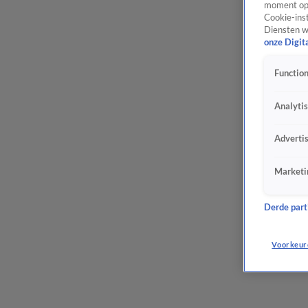
moment opn
Cookie-inst
Diensten w
onze Digit
Function
Analyti
Adverti
Marketi
Derde parti
Voorkeur