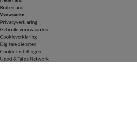
Buitenland
Voorwaarden
Privacyverklaring
Gebruiksvoorwaarden
Cookieverklaring
Digitale diensten
Cookie instellingen
Upod & Talpa Network
Adverteren
Vacatures
Publieksservice
Toegankelijkheid
Over ons
Neem contact op
+31 (0)6 - 549 628 21
show@talpanetwork.com
Tip de redactie
Volg Shownieuws