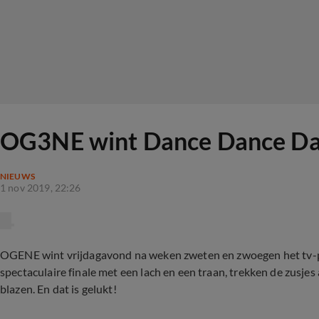
OG3NE wint Dance Dance D
NIEUWS
1 nov 2019, 22:26
OGENE wint vrijdagavond na weken zweten en zwoegen het tv-
spectaculaire finale met een lach en een traan, trekken de zusjes 
blazen. En dat is gelukt!