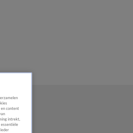
 verzamelen
okies
 en content
van
ing intrekt,
 essentiële
 ieder