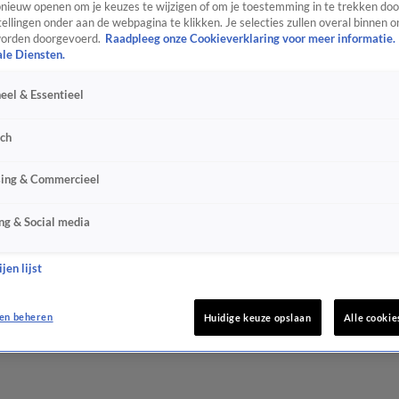
ieuw openen om je keuzes te wijzigen of om je toestemming in te trekken door
ellingen onder aan de webpagina te klikken. Je selecties zullen overal binnen o
orden doorgevoerd.
Raadpleeg onze Cookieverklaring voor meer informatie.
ale Diensten.
eel & Essentieel
sch
sing & Commercieel
ng & Social media
jen lijst
en beheren
Huidige keuze opslaan
Alle cookie