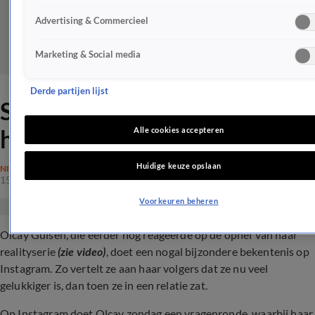
Advertising & Commercieel
Marketing & Social media
Derde partijen lijst
Sneert Olcay Gulsen naar
haar ex Ruud de Wild?
Alle cookies accepteren
Huidige keuze opslaan
NIEUWS
15 jan 2024, 13:10
Voorkeuren beheren
Olcay Gulsen, die eerder nog reageerde op de ophef van haar
realityserie
(zie video)
, doet een nogal bijzondere bekentenis op
Instagram. Zo vertelt ze aan haar volgers dat ze nu veel
gelukkiger is, dan toen ze in een relatie zat.
Op Instagram doet Olcay zondag een vragenronde, waarbij haar