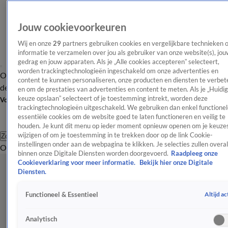
Jouw cookievoorkeuren
Wij en onze
29
partners gebruiken cookies en vergelijkbare technieken 
informatie te verzamelen over jou als gebruiker van onze website(s), jou
gedrag en jouw apparaten. Als je „Alle cookies accepteren” selecteert,
worden trackingtechnologieën ingeschakeld om onze advertenties en
Overzicht
Afleveringen
Tip
Entertainment
BN'ers
TV
Crime
Algemeen
content te kunnen personaliseren, onze producten en diensten te verbet
de redactie
Nieuwsbrief
en om de prestaties van advertenties en content te meten. Als je „Huidi
keuze opslaan” selecteert of je toestemming intrekt, worden deze
Volg Shownieuws
trackingtechnologieën uitgeschakeld. We gebruiken dan enkel functionel
essentiële cookies om de website goed te laten functioneren en veilig te
houden. Je kunt dit menu op ieder moment opnieuw openen om je keuzes
wijzigen of om je toestemming in te trekken door op de link Cookie-
Zoeken
instellingen onder aan de webpagina te klikken. Je selecties zullen overal
Overzicht
Entertainment
Spraakmakend
Reality
Crime
Video's
Afl
binnen onze Digitale Diensten worden doorgevoerd.
Raadpleeg onze
Cookieverklaring voor meer informatie.
Bekijk hier onze Digitale
Diensten.
Altijd ac
Functioneel & Essentieel
Analytisch