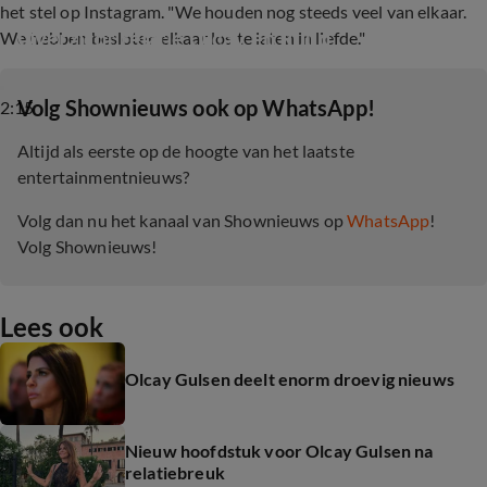
het stel op Instagram. "We houden nog steeds veel van elkaar.
Overzicht relatie Olcay en Ruud
We hebben besloten elkaar los te laten in liefde."
‎Volg Shownieuws ook op WhatsApp!
2:15
Altijd als eerste op de hoogte van het laatste
entertainmentnieuws?
Volg dan nu het kanaal van Shownieuws op
WhatsApp
!
Volg Shownieuws!
Lees ook
Olcay Gulsen deelt enorm droevig nieuws
Nieuw hoofdstuk voor Olcay Gulsen na
relatiebreuk