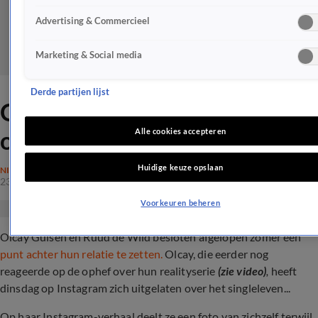
Advertising & Commercieel
Marketing & Social media
Derde partijen lijst
Olcay Gulsen laat zich uit
over breuk met Ruud de Wild
Alle cookies accepteren
Huidige keuze opslaan
NIEUWS
23 apr 2024, 16:45
Voorkeuren beheren
Olcay Gulsen en Ruud de Wild besloten afgelopen zomer een
punt achter hun relatie te zetten.
Olcay, die eerder nog
reageerde op de ophef over hun realityserie
(zie video)
,
heeft
dinsdag op Instagram zich uitgelaten over het singleleven...
Op haar Instagram-verhaal deelt ze een foto van zichzelf terwijl