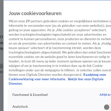
Jouw cookievoorkeuren
Wij en onze
29
partners gebruiken cookies en vergelijkbare technieken 
informatie te verzamelen over jou als gebruiker van onze website(s), jou
gedrag en jouw apparaten. Als je „Alle cookies accepteren” selecteert,
worden trackingtechnologieën ingeschakeld om onze advertenties en
Overzicht
Afleveringen
Tip
Entertainment
BN'ers
TV
Crime
Algemeen
content te kunnen personaliseren, onze producten en diensten te verbet
de redactie
Nieuwsbrief
en om de prestaties van advertenties en content te meten. Als je „Huidi
keuze opslaan” selecteert of je toestemming intrekt, worden deze
Volg Shownieuws
trackingtechnologieën uitgeschakeld. We gebruiken dan enkel functionel
essentiële cookies om de website goed te laten functioneren en veilig te
houden. Je kunt dit menu op ieder moment opnieuw openen om je keuzes
wijzigen of om je toestemming in te trekken door op de link Cookie-
Zoeken
instellingen onder aan de webpagina te klikken. Je selecties zullen overal
Overzicht
Entertainment
Spraakmakend
Reality
Crime
Video's
Afl
binnen onze Digitale Diensten worden doorgevoerd.
Raadpleeg onze
Cookieverklaring voor meer informatie.
Bekijk hier onze Digitale
Diensten.
Altijd ac
Functioneel & Essentieel
Analytisch