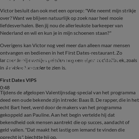
Victor besluit dan ook met een oproep: "Wie neemt mijn strikje
over? Want we blijven natuurlijk op zoek naar heel mooie
liefdesverhalen. Ben jij nou de allerleukste barkeeper van
Nederland en wil en kun je in mijn schoenen staan?"
Overigens kan Victor nog veel meer dan alleen maar mensen
ontvangen en bedienen in het First Dates-restaurant. Zo
First Dates-barman Victor lanceert eigen 
lanceerde hij eventjes geleden nog een eigen cocktailboek, zoals
cocktailboek
in
de video hieronder
te zien is.
First Dates VIPS
0:48
Tijdens de afgelopen Valentijnsdag-special van het programma
deed een oude bekende zijn intrede: Baas B. De rapper, die in het
echt Bart heet, werd door de makers van het programma
gekoppeld aan Pauline. Aan het begin vertelde hij dat
bekendheid ook mensen aantrekt die op succes, aandacht of
geld vallen. "Dat maakt het lastig om iemand te vinden die
oprecht is", biechtte hij op.