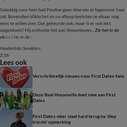
Gelukkig voor hem had Pauline geen idee wie er tegenover haar
zat. Bovendien klikte het en na afloop besloten ze elkaar nog
eens te willen zien. Dat gebeurde ook, maar is er ook iets
opgebloeid? Hij onthulde het aan Shownieuws...
Zie het in de
Baas B in First Dates VIPS
video hieronder.
Headerfoto: Smulders.
2:16
Lees ook
Verschrikkelijk nieuws voor First Dates-fans
Deze Real Housewife doet mee aan First
Dates
First Dates-ober slaat hard terug na 'diep
trieste' opmerking