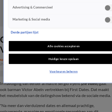
Advertising & Commercieel
Marketing & Social media
Derde partijen lijst
Om deze reden stopt barman
Victor bij First Dates
Alle cookies accepteren
Huidige keuze opslaan
NIEUWS
29 apr 2024, 16:48
Voorkeuren beheren
In navolging van eerder al maître Sergio Vyent
(zie video)
gaat
ook barman Victor Abeln vertrekken bij First Dates. Dat maakt
het meubelstuk van de datingshow bekend via de sociale media.
"Na meer dan vierduizend dates en allemaal prachtige,
ontroerende, grappige en emotionele gesprekken aan dit