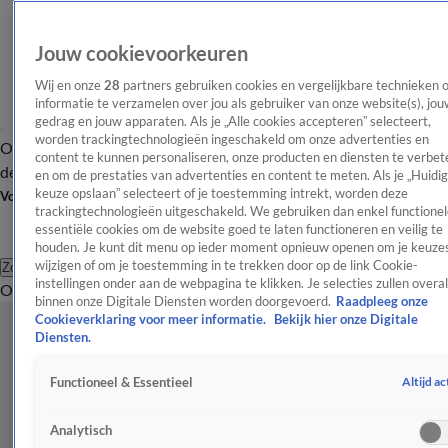
Jouw cookievoorkeuren
Wij en onze
28
partners gebruiken cookies en vergelijkbare technieken 
informatie te verzamelen over jou als gebruiker van onze website(s), jou
gedrag en jouw apparaten. Als je „Alle cookies accepteren” selecteert,
worden trackingtechnologieën ingeschakeld om onze advertenties en
Overzicht
Afleveringen
Tip
Entertainment
BN'ers
TV
Crime
Algemeen
content te kunnen personaliseren, onze producten en diensten te verbet
de redactie
Nieuwsbrief
en om de prestaties van advertenties en content te meten. Als je „Huidi
keuze opslaan” selecteert of je toestemming intrekt, worden deze
Volg Shownieuws
trackingtechnologieën uitgeschakeld. We gebruiken dan enkel functionel
essentiële cookies om de website goed te laten functioneren en veilig te
houden. Je kunt dit menu op ieder moment opnieuw openen om je keuzes
wijzigen of om je toestemming in te trekken door op de link Cookie-
Zoeken
instellingen onder aan de webpagina te klikken. Je selecties zullen overal
Overzicht
Entertainment
Spraakmakend
Reality
Crime
Video's
Afl
binnen onze Digitale Diensten worden doorgevoerd.
Raadpleeg onze
Cookieverklaring voor meer informatie.
Bekijk hier onze Digitale
Diensten.
Altijd ac
Functioneel & Essentieel
Analytisch