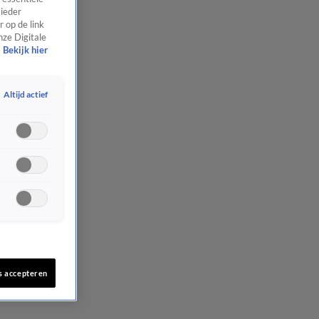
 ieder
 op de link
nze Digitale
Bekijk hier
Altijd actief
s accepteren