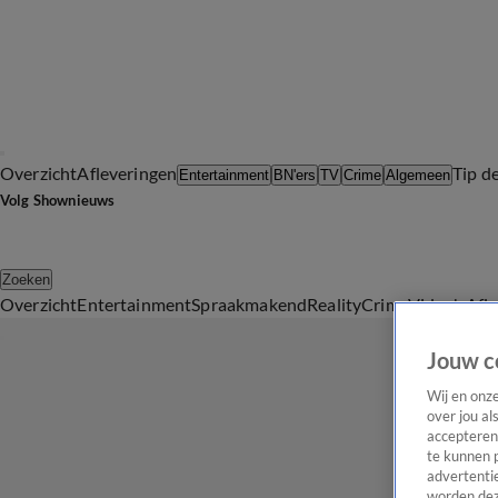
Overzicht
Afleveringen
Tip d
Entertainment
BN'ers
TV
Crime
Algemeen
Volg Shownieuws
Zoeken
Overzicht
Entertainment
Spraakmakend
Reality
Crime
Video's
Afl
Jouw c
Wij en onz
over jou al
accepteren
te kunnen 
advertentie
worden dez