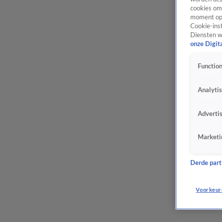
cookies om 
moment opn
Cookie-inst
Diensten w
onze Digit
Function
Analyti
Adverti
Marketi
Derde parti
Voorkeur