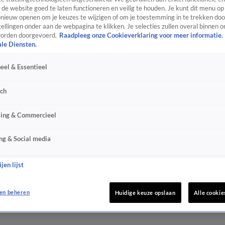
de website goed te laten functioneren en veilig te houden. Je kunt dit menu op
ieuw openen om je keuzes te wijzigen of om je toestemming in te trekken door
ellingen onder aan de webpagina te klikken. Je selecties zullen overal binnen o
orden doorgevoerd.
Raadpleeg onze Cookieverklaring voor meer informatie.
ale Diensten.
eel & Essentieel
sch
sing & Commercieel
ng & Social media
jen lijst
en beheren
Huidige keuze opslaan
Alle cookie