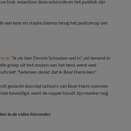
uw trok, waardoor deze scheurde en het publiek zijn
de een keer en stapte daarna terug het podium op om
rm is
. "Ik zie hier Dennis Schouten wel in", zei iemand in
ie groep uit het oosten van het land, werd veel
 schreef:
"
Iedereen denkt dat ik Boer Harm ben."
ordt gedacht doordat tattoo's van Boer Harm overeen
 niet bevestigd, want de rapper houdt zijn masker nog
den in de video hieronder.