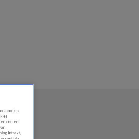
 verzamelen
okies
 en content
van
ing intrekt,
 essentiële