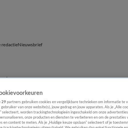
e redactie
Nieuwsbrief
everingen
ookievoorkeuren
e
29
partners gebruiken cookies en vergelijkbare technieken om informatie te
s gebruiker van onze website(s), jouw gedrag en jouw apparaten. Als je „Alle co
” selecteert, worden trackingtechnologieën ingeschakeld om onze advertenties
personaliseren, onze producten en diensten te verbeteren en om de prestaties 
s en content te meten. Als je „Huidige keuze opslaan” selecteert of je toestemm
e trackingtechnologieën uitgeschakeld. We gebruiken dan enkel functionele en