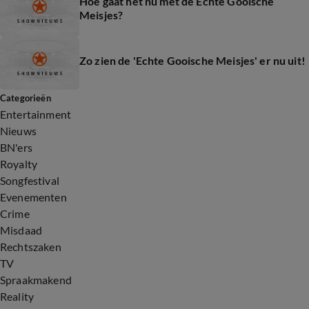
Hoe gaat het nu met de Echte Gooische
Meisjes?
Zo zien de 'Echte Gooische Meisjes' er nu uit!
Categorieën
Entertainment
Nieuws
BN'ers
Royalty
Songfestival
Evenementen
Crime
Misdaad
Rechtszaken
TV
Spraakmakend
Reality