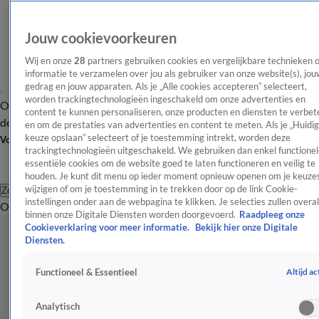
Jouw cookievoorkeuren
Wij en onze
28
partners gebruiken cookies en vergelijkbare technieken 
informatie te verzamelen over jou als gebruiker van onze website(s), jou
gedrag en jouw apparaten. Als je „Alle cookies accepteren” selecteert,
worden trackingtechnologieën ingeschakeld om onze advertenties en
Overzicht
Afleveringen
Tip
Entertainment
BN'ers
TV
Crime
Algemeen
content te kunnen personaliseren, onze producten en diensten te verbet
de redactie
Nieuwsbrief
en om de prestaties van advertenties en content te meten. Als je „Huidi
keuze opslaan” selecteert of je toestemming intrekt, worden deze
Volg Shownieuws
trackingtechnologieën uitgeschakeld. We gebruiken dan enkel functionel
essentiële cookies om de website goed te laten functioneren en veilig te
houden. Je kunt dit menu op ieder moment opnieuw openen om je keuzes
wijzigen of om je toestemming in te trekken door op de link Cookie-
Zoeken
instellingen onder aan de webpagina te klikken. Je selecties zullen overal
Overzicht
Entertainment
Spraakmakend
Reality
Crime
Video's
Afl
binnen onze Digitale Diensten worden doorgevoerd.
Raadpleeg onze
Cookieverklaring voor meer informatie.
Bekijk hier onze Digitale
Diensten.
Altijd ac
Functioneel & Essentieel
Analytisch