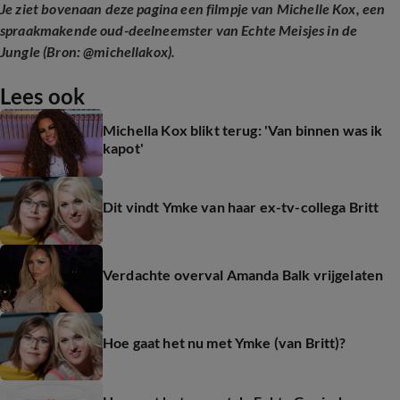
Je ziet bovenaan deze pagina een filmpje van Michelle Kox, een
spraakmakende oud-deelneemster van Echte Meisjes in de
Jungle (Bron: @michellakox).
Lees ook
Michella Kox blikt terug: 'Van binnen was ik
kapot'
Dit vindt Ymke van haar ex-tv-collega Britt
Verdachte overval Amanda Balk vrijgelaten
Hoe gaat het nu met Ymke (van Britt)?