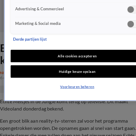
Advertising & Commercieel
Marketing & Social media
Derde partijen lijst
Echte Meisjes in de Jungle
keert terug op de buis
Alle cookies accepteren
Huidige keuze opslaan
NIEUWS
6 okt 2022, 19:39
Voorkeuren beheren
Echte Meisjes in de Jungle komt terug op televisie. Dit maakt
Videoland donderdag bekend.
Een groot blik aan reality-tv-sterren zal voor het programma
opengetrokken worden. De opnames gaan al snel van start gaan.
Enkele dames die mee zullen doen aan het nieuwe seizoen
Echte