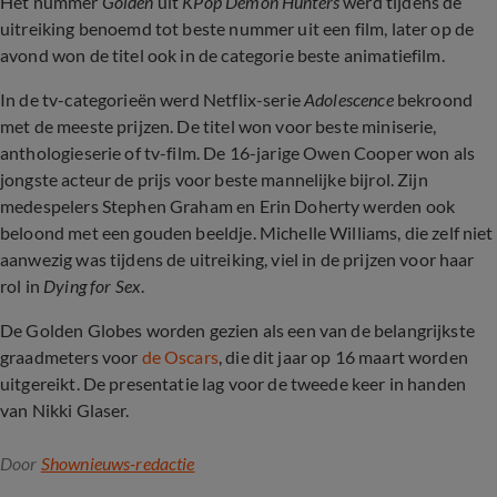
Het nummer
Golden
uit
KPop Demon Hunters
werd tijdens de
uitreiking benoemd tot beste nummer uit een film, later op de
avond won de titel ook in de categorie beste animatiefilm.
In de tv-categorieën werd Netflix-serie
Adolescence
bekroond
met de meeste prijzen. De titel won voor beste miniserie,
anthologieserie of tv-film. De 16-jarige Owen Cooper won als
jongste acteur de prijs voor beste mannelijke bijrol. Zijn
medespelers Stephen Graham en Erin Doherty werden ook
beloond met een gouden beeldje. Michelle Williams, die zelf niet
aanwezig was tijdens de uitreiking, viel in de prijzen voor haar
rol in
Dying for Sex
.
De Golden Globes worden gezien als een van de belangrijkste
graadmeters voor
de Oscars
, die dit jaar op 16 maart worden
uitgereikt. De presentatie lag voor de tweede keer in handen
van Nikki Glaser.
Door
Shownieuws-redactie