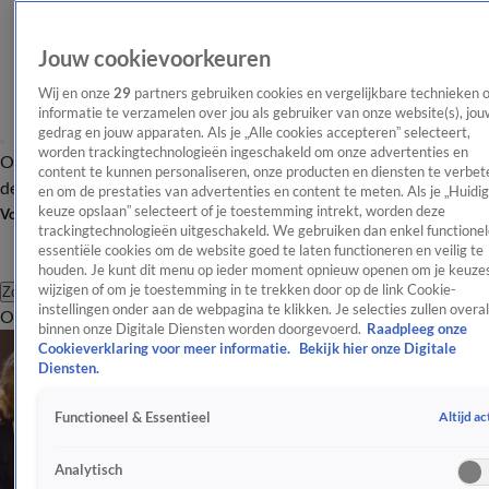
Jouw cookievoorkeuren
Wij en onze
29
partners gebruiken cookies en vergelijkbare technieken 
informatie te verzamelen over jou als gebruiker van onze website(s), jou
gedrag en jouw apparaten. Als je „Alle cookies accepteren” selecteert,
worden trackingtechnologieën ingeschakeld om onze advertenties en
Overzicht
Afleveringen
Tip
Entertainment
BN'ers
TV
Crime
Algemeen
content te kunnen personaliseren, onze producten en diensten te verbet
de redactie
Nieuwsbrief
en om de prestaties van advertenties en content te meten. Als je „Huidi
keuze opslaan” selecteert of je toestemming intrekt, worden deze
Volg Shownieuws
trackingtechnologieën uitgeschakeld. We gebruiken dan enkel functionel
essentiële cookies om de website goed te laten functioneren en veilig te
houden. Je kunt dit menu op ieder moment opnieuw openen om je keuzes
wijzigen of om je toestemming in te trekken door op de link Cookie-
Zoeken
instellingen onder aan de webpagina te klikken. Je selecties zullen overal
Overzicht
Entertainment
Spraakmakend
Reality
Crime
Video's
Afl
binnen onze Digitale Diensten worden doorgevoerd.
Raadpleeg onze
Cookieverklaring voor meer informatie.
Bekijk hier onze Digitale
Diensten.
Altijd ac
Functioneel & Essentieel
Analytisch