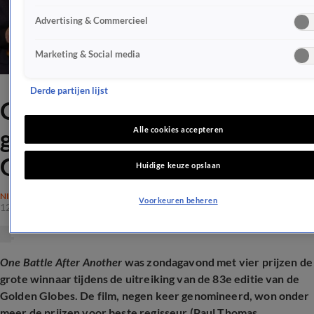
Advertising & Commercieel
Marketing & Social media
Derde partijen lijst
One Battle After Another
grote winnaar bij Golden
Alle cookies accepteren
Globes
Huidige keuze opslaan
NIEUWS
Voorkeuren beheren
12 jan 2026, 18:50
One Battle After Another
was zondagavond met vier prijzen de
grote winnaar tijdens de uitreiking van de 83e editie van de
Golden Globes. De film, negen keer genomineerd, won onder
meer de prijzen voor beste regisseur (Paul Thomas