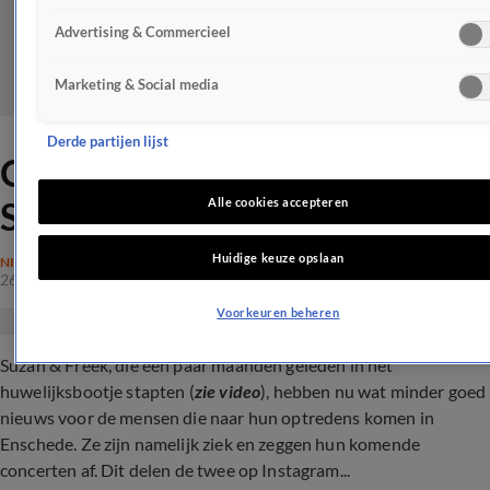
Advertising & Commercieel
Marketing & Social media
Derde partijen lijst
Opnieuw grote domper voor
Suzan & Freek
Alle cookies accepteren
Huidige keuze opslaan
NIEUWS
26 mrt 2024, 23:00
Voorkeuren beheren
Suzan & Freek, die een paar maanden geleden in het
huwelijksbootje stapten (
zie video
), hebben nu wat minder goed
nieuws voor de mensen die naar hun optredens komen in
Enschede. Ze zijn namelijk ziek en zeggen hun komende
concerten af. Dit delen de twee op Instagram...