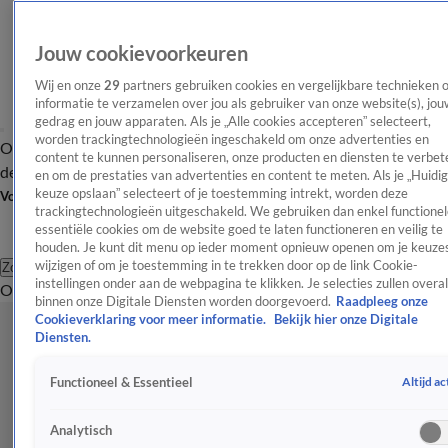
Jouw cookievoorkeuren
Wij en onze
29
partners gebruiken cookies en vergelijkbare technieken 
informatie te verzamelen over jou als gebruiker van onze website(s), jou
gedrag en jouw apparaten. Als je „Alle cookies accepteren” selecteert,
worden trackingtechnologieën ingeschakeld om onze advertenties en
Overzicht
Afleveringen
Tip
Entertainment
BN'ers
TV
Crime
Algemeen
content te kunnen personaliseren, onze producten en diensten te verbet
de redactie
Nieuwsbrief
en om de prestaties van advertenties en content te meten. Als je „Huidi
keuze opslaan” selecteert of je toestemming intrekt, worden deze
Volg Shownieuws
trackingtechnologieën uitgeschakeld. We gebruiken dan enkel functionel
essentiële cookies om de website goed te laten functioneren en veilig te
houden. Je kunt dit menu op ieder moment opnieuw openen om je keuzes
wijzigen of om je toestemming in te trekken door op de link Cookie-
Zoeken
instellingen onder aan de webpagina te klikken. Je selecties zullen overal
Overzicht
Entertainment
Spraakmakend
Reality
Crime
Video's
Afl
binnen onze Digitale Diensten worden doorgevoerd.
Raadpleeg onze
Cookieverklaring voor meer informatie.
Bekijk hier onze Digitale
Diensten.
Altijd ac
Functioneel & Essentieel
Analytisch