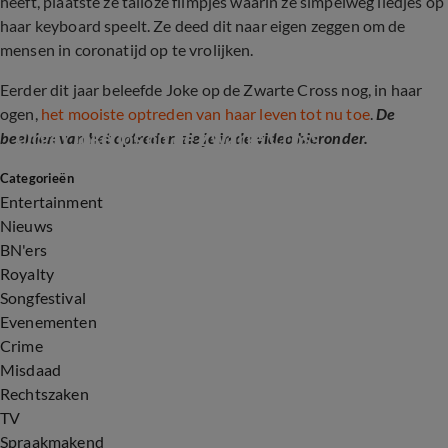
heeft, plaatste ze talloze filmpjes waarin ze simpelweg liedjes op
haar keyboard speelt. Ze deed dit naar eigen zeggen om de
mensen in coronatijd op te vrolijken.
Eerder dit jaar beleefde Joke op de Zwarte Cross nog, in haar
ogen,
het mooiste optreden van haar leven tot nu toe
.
De
Orgel Joke los op de Zwarte Cross
beelden van het optreden zie je in de video hieronder.
Categorieën
1:59
Entertainment
Nieuws
BN'ers
Royalty
Songfestival
Evenementen
Crime
Misdaad
Rechtszaken
TV
Spraakmakend