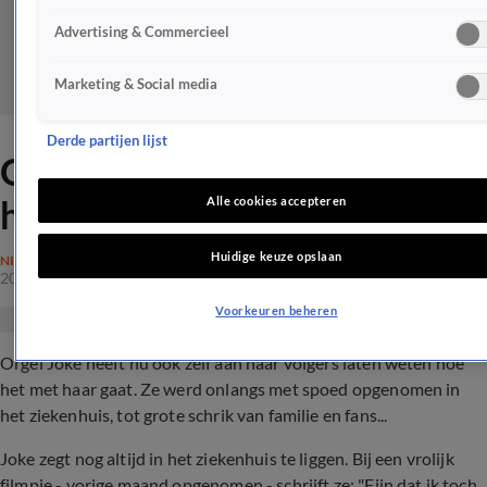
Advertising & Commercieel
Marketing & Social media
Derde partijen lijst
Orgel Joke laat van zich
horen na ziekenhuisopname
Alle cookies accepteren
Huidige keuze opslaan
NIEUWS
20 dec 2022, 19:29
Voorkeuren beheren
Orgel Joke heeft nu ook zelf aan haar volgers laten weten hoe
het met haar gaat. Ze werd onlangs met spoed opgenomen in
het ziekenhuis, tot grote schrik van familie en fans...
Joke zegt nog altijd in het ziekenhuis te liggen. Bij een vrolijk
filmpje - vorige maand opgenomen - schrijft ze: "F
ijn dat ik toch