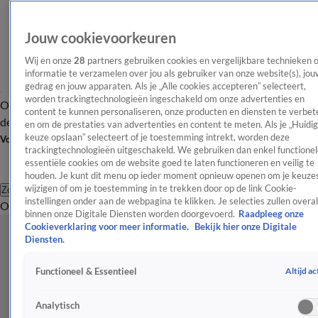
Jouw cookievoorkeuren
Wij en onze
28
partners gebruiken cookies en vergelijkbare technieken 
informatie te verzamelen over jou als gebruiker van onze website(s), jou
gedrag en jouw apparaten. Als je „Alle cookies accepteren” selecteert,
worden trackingtechnologieën ingeschakeld om onze advertenties en
Overzicht
Afleveringen
Tip
Entertainment
BN'ers
TV
Crime
Algemeen
content te kunnen personaliseren, onze producten en diensten te verbet
de redactie
Nieuwsbrief
en om de prestaties van advertenties en content te meten. Als je „Huidi
keuze opslaan” selecteert of je toestemming intrekt, worden deze
Volg Shownieuws
trackingtechnologieën uitgeschakeld. We gebruiken dan enkel functionel
essentiële cookies om de website goed te laten functioneren en veilig te
houden. Je kunt dit menu op ieder moment opnieuw openen om je keuzes
wijzigen of om je toestemming in te trekken door op de link Cookie-
Zoeken
instellingen onder aan de webpagina te klikken. Je selecties zullen overal
Overzicht
Entertainment
Spraakmakend
Reality
Crime
Video's
Afl
binnen onze Digitale Diensten worden doorgevoerd.
Raadpleeg onze
Cookieverklaring voor meer informatie.
Bekijk hier onze Digitale
Diensten.
Altijd ac
Functioneel & Essentieel
Analytisch