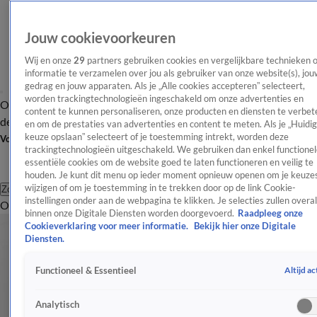
Jouw cookievoorkeuren
Wij en onze
29
partners gebruiken cookies en vergelijkbare technieken 
informatie te verzamelen over jou als gebruiker van onze website(s), jou
gedrag en jouw apparaten. Als je „Alle cookies accepteren” selecteert,
worden trackingtechnologieën ingeschakeld om onze advertenties en
Overzicht
Afleveringen
Tip
Entertainment
BN'ers
TV
Crime
Algemeen
content te kunnen personaliseren, onze producten en diensten te verbet
de redactie
Nieuwsbrief
en om de prestaties van advertenties en content te meten. Als je „Huidi
keuze opslaan” selecteert of je toestemming intrekt, worden deze
Volg Shownieuws
trackingtechnologieën uitgeschakeld. We gebruiken dan enkel functionel
essentiële cookies om de website goed te laten functioneren en veilig te
houden. Je kunt dit menu op ieder moment opnieuw openen om je keuzes
wijzigen of om je toestemming in te trekken door op de link Cookie-
Zoeken
instellingen onder aan de webpagina te klikken. Je selecties zullen overal
Overzicht
Entertainment
Spraakmakend
Reality
Crime
Video's
Afl
binnen onze Digitale Diensten worden doorgevoerd.
Raadpleeg onze
Cookieverklaring voor meer informatie.
Bekijk hier onze Digitale
Diensten.
Altijd ac
Functioneel & Essentieel
Analytisch