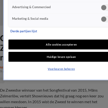
Advertising & Commercieel
Marketing & Social media
Derde partijen lijst
Oud-winnaar Måns
Zelmerlöw wil weer
Alle cookies accepteren
meedoen
Huidige keuze opslaan
NIEUWS
Voorkeuren beheren
9 mei 2017, 14:25
De Zweedse winnaar van het Songfestival van 2015, Måns
Zelmerlöw, vertelt Shownieuws dat hij graag nog een keer zou
willen meedoen. In 2015 wist de Zweed te winnen met het
nummer Heroes...