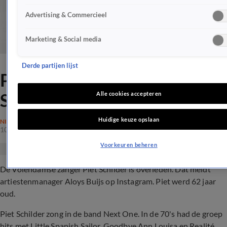
Advertising & Commercieel
Marketing & Social media
Derde partijen lijst
Palingpop-zanger Piet
Schilder (62) overleden
Alle cookies accepteren
Huidige keuze opslaan
NIEUWS
10 aug 2017, 13:56
Voorkeuren beheren
De Volendamse zanger Piet Schilder is overleden. Dat meldt
artiestenmanager Aloys Buijs op Instagram. Piet werd 62 jaar
oud.
Piet Schilder zong in de band Next One. In de 70's had de groep
hits met Little Spanish Sailor, Goodbye Ann Louisa en Realité.