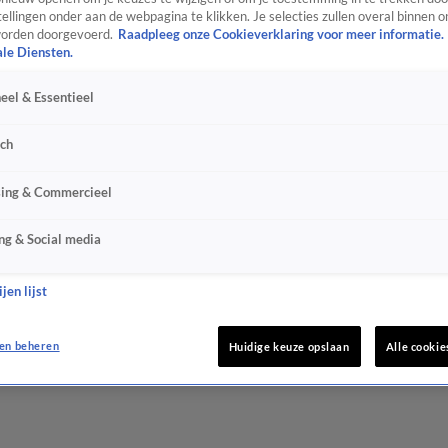
ellingen onder aan de webpagina te klikken. Je selecties zullen overal binnen o
orden doorgevoerd.
Raadpleeg onze Cookieverklaring voor meer informatie.
ale Diensten.
eel & Essentieel
sch
sing & Commercieel
ng & Social media
jen lijst
en beheren
Huidige keuze opslaan
Alle cookie