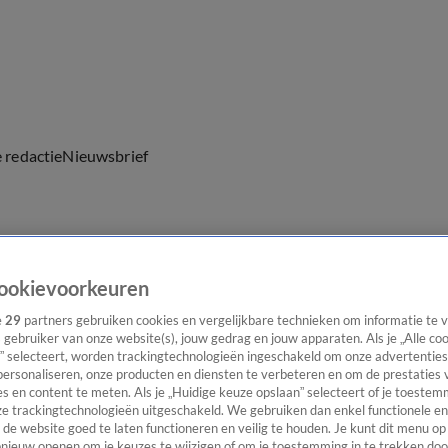
e redactie
Nieuwsbrief
everingen
ookievoorkeuren
e
29
partners gebruiken cookies en vergelijkbare technieken om informatie te
s gebruiker van onze website(s), jouw gedrag en jouw apparaten. Als je „Alle co
” selecteert, worden trackingtechnologieën ingeschakeld om onze advertenties
personaliseren, onze producten en diensten te verbeteren en om de prestaties 
s en content te meten. Als je „Huidige keuze opslaan” selecteert of je toestemm
e trackingtechnologieën uitgeschakeld. We gebruiken dan enkel functionele en
de website goed te laten functioneren en veilig te houden. Je kunt dit menu op
ieuw openen om je keuzes te wijzigen of om je toestemming in te trekken door