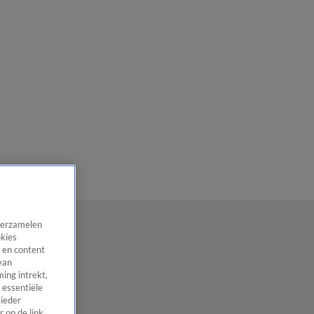
 verzamelen
okies
 en content
van
ing intrekt,
 essentiële
 ieder
 op de link