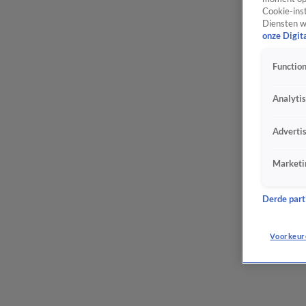
Cookie-inst
Diensten w
onze Digit
Function
Analyti
Adverti
Marketi
Derde parti
Voorkeur